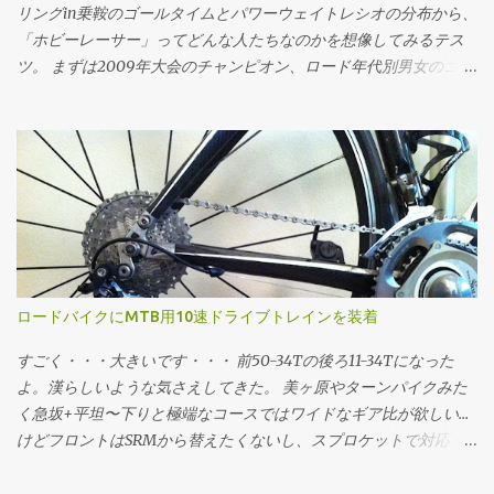
式で w = 0.5・0.215・1.226・11.11^3 + 0.004・65・9.81・11.11 w =
リングin乗鞍のゴールタイムとパワーウェイトレシオの分布から、
209.07 同様に速度11.11m/s(40km/h)で209.07Wで走行時のCdAは2
「ホビーレーサー」ってどんな人たちなのかを想像してみるテス
の式で CdA = (209.07 - 0.004・65・9.81・11.11)/(0.5・1.226・
ツ。 まずは2009年大会のチャンピオン、ロード年代別男女のゴー
11.11^3) CdA = 0.2149 CdA=0.215で209.07Wで走った終端速度は3の
ルタイムの分布。横軸がタイムで縦軸が度数(人数)ですが、横軸に
式で (省略) v = 11.1099 という感じに求められる。 同様の速度で"10
ついてはlog(x[sec])で対数変換 してるのでスケールに注意。 乗鞍
ワットセーブする"というフレームに乗り換えた...
2009年大会ゴールタイムの分布 最頻値は8.58316757(89分)で、標
準偏差は0.23828524。グラフの横軸では最頻値89分を中心に標準
偏差±1〜3でタイムと、タイムから推定したパワーウェイトレシオ
をマーキングしてます。パワーウェイトレシオについては 体重:
61[kg] バイク: 7.5[kg] 装備: 2[kg] 総重量: 70.5[kg] 転がり抵抗係
数: 0.0045 空気抵抗係数: 0.3299 (てきとう) という「標準的ホビー
レーサー(笑)」を想定し、現地で採取した乗鞍の詳細な勾配データ
ロードバイクにMTB用10速ドライブトレインを装着
上で、走行抵抗・加速度・大気密度etc...を加味した物理シミュレ
ーションで求めています。平たく言えば 脳内サイクリング のエン
すごく・・・大きいです・・・ 前50-34Tの後ろ11-34Tになった
ジンです。 全3634サンプルのうち、標準偏差の区間ごとに 標準偏
よ。漢らしいような気さえしてきた。 美ヶ原やターンパイクみた
差-3の区間である43〜55分の間に0 (0%) 標準偏差-2の区間である
く急坂+平坦〜下りと極端なコースではワイドなギア比が欲しい...
55〜70分の間に206人 (5.6%) 標準偏差-1の区間である70〜89分の
けどフロントはSRMから替えたくないし、スプロケットで対応す
間に1236人 (34.0%) 標準偏差+1の区間である89〜113分の間に1407
るにもロード用じゃせいぜい11-28Tや12-30T... ってことでそーいう
人 (38.7%) 標準偏差+2の区間である113〜143分の間に580人 (15.9%)
コースはMTBのリアディレイラーとスプロケットをいれてカバー