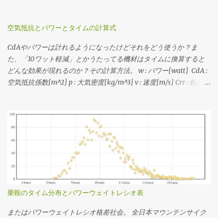
ータをゲトして上記のシミュレーションをやります。脳内サイク
だったので先行してポスト。 ここでいう「フィットネスレベル」
リングは裏でJSON形式のデータを返すAPIを使ってるので、それを
は「FTPのパワーウェイトレシオ」から分類したもので、レベル分
直指定してヒストグラム書いてる。 3番目の速度の分布から、 最
けの元ネタはAndrew Cogganの Power Profiling Spreadsheet v 4.0
空気抵抗とパワーとタイムの計算式
小値(いちばん遅くなる急勾配の速度) 最大値(いちばん速くなる緩
。 それぞれライダーが52kg、バイクが8kg、ウェアやシューズな
CdAやパワーは計れるようになったけどそれをどう使うか？ま
斜面 or 下りの速度) 中央値(滞在時間がもっとも多くなる速度) を
どのその他装備が2kgと、僕の装備で計算してます。このページで
た、「10ワット軽減」とかうたってる機材はタイムに換算すると
見たうえで、普段山を登るときの平均的なケイデンスにおけるギ
はグラフを画像として表示していますが、グラフ自体はJavaScript
どんな効果が現れるのか？その計算方法。 w : パワー[watt] CdA :
ア比と速度に当てはめたうえで、手持ちのスプロケットで合致す
で書いていてインタラクティブに値を見ることができますし、必
空気抵抗係数[m^2] p : 大気密度[kg/m^3] v : 速度[m/s] Crr : 転がり
るものを選定する流れです。 速度分布の最小値と最大値に収まっ
要に応じて下記のソースコードを弄ってみることもできますで
抵抗係数 m : 質量[kg] g : 重力加速度[m/s^2] 1. CdAと速度からパ
て、できるだけクロスレシオになるように...ってかんじで選でる。
す。 各勾配での速度と動力/体重比 各フィットネスレベルにおける
ワーを求める式 w = 0.5・CdA・p・v^3 + Crr・m・g・v 2. 速度と
手持ちのスプロケットでカバーできない場合はあきらめる。美ヶ
登坂速度 パワーウェイトレシオはライダーの体重から、速度やパ
パワーからCdAを求める式(1を変形) CdA = (w - Crr・m・g・v) /
原とか。あと鳥海山の1stステージ個人TTみたく絶対チェーン落ち
ワーは総重量から計算してます。ちなみにライダーの体重がもっ
(0.5・p・v^3) 3. CdAとパワーから終端速度を求める式(1を三次方程
させたくない場合はフロント50Tのままで収まるようなギアを選ん
と大きいと機材重量の影響が小さくなり、ライダーのパワーウェ
式の解の公式でゴニョる) a = 0.5 ・p ・CdA c = m ・g ・Crr d =
だり。 ギア比とケイデンスから速度を求める場...
イトレシオが同じでも少し速く走れるようになります。逆に言う
w ・-1 v = 1 / (6・a)・((4・(-27・a^2・d + 3・a・√(3・(27・
と機材の軽量化はライダーの体重が小さい方が効く。その辺をま
a^2・d^2 + 4・a・c^3))))^(1/3) + |(4・(-27・a^2・d - 3・a・√(3・
とめたエントリは こちら 。
(27・a^2・d^2 + 4・a・c^3))))|^(1/3) ・-1) それぞれこの3つの式で
計算できる。いずれも平坦路を想定。 例えば、大気密度
乗鞍のタイム分布とパワーウェイトレシオ表
1.226kg/m^3、Crr=0.004、m=65kg、g=9.81m/s^2の状況におい
て、CdA=0.215で速度11.11m/s(40km/h)で走る必要なパワーは1の
またはパワーウェイトレシオ格差社会。 全日本マウンテンサイク