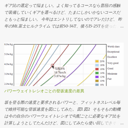
ギア比の選定って悩ましい。よく知ってるコースなら普段の感触
で装備していくギアを選べるけど、たまにしかいかないコースだ
ともっと悩ましい。 今年はエントリしてないのでアレだけど、 昨
年のMt.富士ヒルクライム では前50-34T、後ろ15-25Tを使った。
去年のログの速度とケイデンスから使用したギアを推定してその
分布を見たらこんな感じだった。タイムは1時間13分24秒。 全体
の平均ケイデンスは83rpm。殆どの場面で34x17〜22で回してたこ
とになるか。記憶の範囲では丁度良い装備だったなという感想。
結局34x25Tは使ってなくて、最後の緩斜面は37km/hぐらいまで
速度が伸びたけど50x15Tを90rpm弱で回してちょうどギリギリだ
ったことになる。あー34x15T(2.266)が100秒ちょいあるけど、う
ちのインナートップは激しくチェーンリングに当たってうっとお
しいのでたぶん50x22T(2.272)だと思う。 勾配のデータを持って
パワーウェイトレシオごとの登坂速度の差異
いるコースであれば 想定パワーまたは想定タイムを仮決めする 脳
内サイクリング でシミュレーションして速度の推移を調べる シミ
坂を登る際の速度と要求されるパワーと、フィットネスレベル毎
ュレーションした速度の分布を元に使用するギア比を決定する っ
で維持可能な登坂速度を図にしてみた。 図1 図2 そもそもの動機
てかんじで決めてます。勾配のデータがない場合はルートラボや
は今の自分のパワーウェイトレシオで勾配ごとに必要なギア比を
Garmin Connectその他諸々から粗くてもいいので距離・標高のデ
計算しようとしてたんだけど、図にしてみたら使い回しできそう