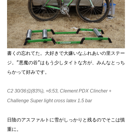
書くの忘れてた。大好きで大嫌いなふれあいの里ステー
ジ。"悪魔の谷"はもう少しタイトな方が、みんなとっち
らかって好みです。
C2 30/36位(83%), +6:53, Clement PDX Clincher +
Challenge Super light cross latex 1.5 bar
日陰のアスファルトに雪がしっかりと残るのでそこは慎
重に。