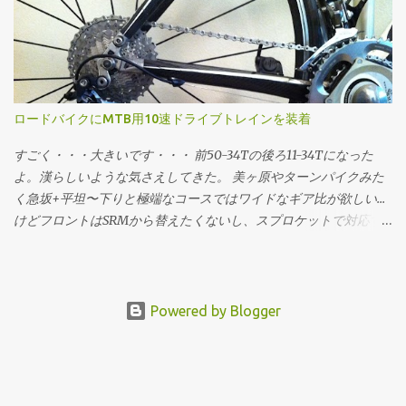
準偏差は0.23828524。グラフの横軸では最頻値89分を中心に標準
偏差±1〜3でタイムと、タイムから推定したパワーウェイトレシオ
をマーキングしてます。パワーウェイトレシオについては 体重:
61[kg] バイク: 7.5[kg] 装備: 2[kg] 総重量: 70.5[kg] 転がり抵抗係
数: 0.0045 空気抵抗係数: 0.3299 (てきとう) という「標準的ホビー
レーサー(笑)」を想定し、現地で採取した乗鞍の詳細な勾配データ
ロードバイクにMTB用10速ドライブトレインを装着
上で、走行抵抗・加速度・大気密度etc...を加味した物理シミュレ
ーションで求めています。平たく言えば 脳内サイクリング のエン
すごく・・・大きいです・・・ 前50-34Tの後ろ11-34Tになった
ジンです。 全3634サンプルのうち、標準偏差の区間ごとに 標準偏
よ。漢らしいような気さえしてきた。 美ヶ原やターンパイクみた
差-3の区間である43〜55分の間に0 (0%) 標準偏差-2の区間である
く急坂+平坦〜下りと極端なコースではワイドなギア比が欲しい...
55〜70分の間に206人 (5.6%) 標準偏差-1の区間である70〜89分の
けどフロントはSRMから替えたくないし、スプロケットで対応す
間に1236人 (34.0%) 標準偏差+1の区間である89〜113分の間に1407
るにもロード用じゃせいぜい11-28Tや12-30T... ってことでそーいう
人 (38.7%) 標準偏差+2の区間である113〜143分の間に580人 (15.9%)
コースはMTBのリアディレイラーとスプロケットをいれてカバー
標準偏差+3の区間である143〜182分の間に173人 (4.7%) 標準偏差+3
することにした。 シフター ST-6600G (Ultegra SL 10速) ディレイ
以上の区間である182分以上に32人 (0.8%) という分布になりま
ラー RD-M972-SGS (XTR 9速) スプロケット CS-M980 (XTR 10速)
Powered by Blogger
す。とりあえずこれをざっと眺めると、乗鞍に参加する73%の人
チェーン CN-7901 (Dura-Ace 10速) ロード用とMTB用コンポーネン
は1時間10分〜1時間53分でゴールしています。そして上位5.6%が
トの混合ドライブトレイン。平坦を走る限りはトルクかけてても
55分〜1時間10分の間にゴールしてる感じです。73%の「標準的ホ
パキッと変速する。ただ、21Tから19Tに上げる時まれにチェーン
ビーレーサー(笑)」のパワーウェイトレシオは2.27〜3.88[W/kg]
が一瞬引っかかる時があるので、機会があればXTR10速用のチェ