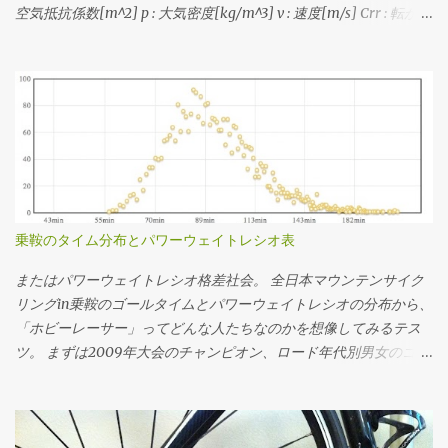
空気抵抗係数[m^2] p : 大気密度[kg/m^3] v : 速度[m/s] Crr : 転がり
るものを選定する流れです。 速度分布の最小値と最大値に収まっ
要に応じて下記のソースコードを弄ってみることもできますで
抵抗係数 m : 質量[kg] g : 重力加速度[m/s^2] 1. CdAと速度からパ
て、できるだけクロスレシオになるように...ってかんじで選でる。
す。 各勾配での速度と動力/体重比 各フィットネスレベルにおける
ワーを求める式 w = 0.5・CdA・p・v^3 + Crr・m・g・v 2. 速度と
手持ちのスプロケットでカバーできない場合はあきらめる。美ヶ
登坂速度 パワーウェイトレシオはライダーの体重から、速度やパ
パワーからCdAを求める式(1を変形) CdA = (w - Crr・m・g・v) /
原とか。あと鳥海山の1stステージ個人TTみたく絶対チェーン落ち
ワーは総重量から計算してます。ちなみにライダーの体重がもっ
(0.5・p・v^3) 3. CdAとパワーから終端速度を求める式(1を三次方程
させたくない場合はフロント50Tのままで収まるようなギアを選ん
と大きいと機材重量の影響が小さくなり、ライダーのパワーウェ
式の解の公式でゴニョる) a = 0.5 ・p ・CdA c = m ・g ・Crr d =
だり。 ギア比とケイデンスから速度を求める場...
イトレシオが同じでも少し速く走れるようになります。逆に言う
w ・-1 v = 1 / (6・a)・((4・(-27・a^2・d + 3・a・√(3・(27・
と機材の軽量化はライダーの体重が小さい方が効く。その辺をま
a^2・d^2 + 4・a・c^3))))^(1/3) + |(4・(-27・a^2・d - 3・a・√(3・
とめたエントリは こちら 。
(27・a^2・d^2 + 4・a・c^3))))|^(1/3) ・-1) それぞれこの3つの式で
計算できる。いずれも平坦路を想定。 例えば、大気密度
乗鞍のタイム分布とパワーウェイトレシオ表
1.226kg/m^3、Crr=0.004、m=65kg、g=9.81m/s^2の状況におい
て、CdA=0.215で速度11.11m/s(40km/h)で走る必要なパワーは1の
またはパワーウェイトレシオ格差社会。 全日本マウンテンサイク
式で w = 0.5・0.215・1.226・11.11^3 + 0.004・65・9.81・11.11 w =
リングin乗鞍のゴールタイムとパワーウェイトレシオの分布から、
209.07 同様に速度11.11m/s(40km/h)で209.07Wで走行時のCdAは2
「ホビーレーサー」ってどんな人たちなのかを想像してみるテス
の式で CdA = (209.07 - 0.004・65・9.81・11.11)/(0.5・1.226・
ツ。 まずは2009年大会のチャンピオン、ロード年代別男女のゴー
11.11^3) CdA = 0.2149 CdA=0.215で209.07Wで走った終端速度は3の
ルタイムの分布。横軸がタイムで縦軸が度数(人数)ですが、横軸に
式で (省略) v = 11.1099 という感じに求められる。 同様の速度で"10
ついてはlog(x[sec])で対数変換 してるのでスケールに注意。 乗鞍
ワットセーブする"というフレームに乗り換えた...
2009年大会ゴールタイムの分布 最頻値は8.58316757(89分)で、標