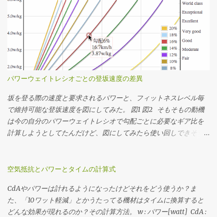
の平均ケイデンスは83rpm。殆どの場面で34x17〜22で回してたこ
とになるか。記憶の範囲では丁度良い装備だったなという感想。
結局34x25Tは使ってなくて、最後の緩斜面は37km/hぐらいまで
速度が伸びたけど50x15Tを90rpm弱で回してちょうどギリギリだ
ったことになる。あー34x15T(2.266)が100秒ちょいあるけど、う
ちのインナートップは激しくチェーンリングに当たってうっとお
しいのでたぶん50x22T(2.272)だと思う。 勾配のデータを持って
パワーウェイトレシオごとの登坂速度の差異
いるコースであれば 想定パワーまたは想定タイムを仮決めする 脳
内サイクリング でシミュレーションして速度の推移を調べる シミ
坂を登る際の速度と要求されるパワーと、フィットネスレベル毎
ュレーションした速度の分布を元に使用するギア比を決定する っ
で維持可能な登坂速度を図にしてみた。 図1 図2 そもそもの動機
てかんじで決めてます。勾配のデータがない場合はルートラボや
は今の自分のパワーウェイトレシオで勾配ごとに必要なギア比を
Garmin Connectその他諸々から粗くてもいいので距離・標高のデ
計算しようとしてたんだけど、図にしてみたら使い回しできそう
ータをゲトして上記のシミュレーションをやります。脳内サイク
だったので先行してポスト。 ここでいう「フィットネスレベル」
リングは裏でJSON形式のデータを返すAPIを使ってるので、それを
は「FTPのパワーウェイトレシオ」から分類したもので、レベル分
直指定してヒストグラム書いてる。 3番目の速度の分布から、 最
けの元ネタはAndrew Cogganの Power Profiling Spreadsheet v 4.0
空気抵抗とパワーとタイムの計算式
小値(いちばん遅くなる急勾配の速度) 最大値(いちばん速くなる緩
。 それぞれライダーが52kg、バイクが8kg、ウェアやシューズな
CdAやパワーは計れるようになったけどそれをどう使うか？ま
斜面 or 下りの速度) 中央値(滞在時間がもっとも多くなる速度) を
どのその他装備が2kgと、僕の装備で計算してます。このページで
た、「10ワット軽減」とかうたってる機材はタイムに換算すると
見たうえで、普段山を登るときの平均的なケイデンスにおけるギ
はグラフを画像として表示していますが、グラフ自体はJavaScript
どんな効果が現れるのか？その計算方法。 w : パワー[watt] CdA :
ア比と速度に当てはめたうえで、手持ちのスプロケットで合致す
で書いていてインタラクティブに値を見ることができますし、必