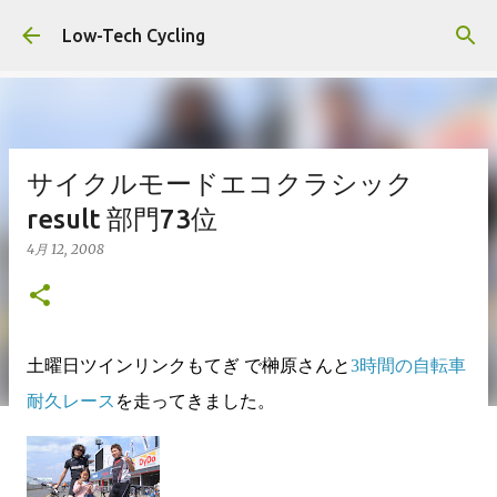
スキップしてメイン コンテンツに移動
Low-Tech Cycling
サイクルモードエコクラシック
result 部門73位
4月 12, 2008
土曜日ツインリンクもてぎ で榊原さんと
3時間の自転車
耐久レース
を走ってきました。