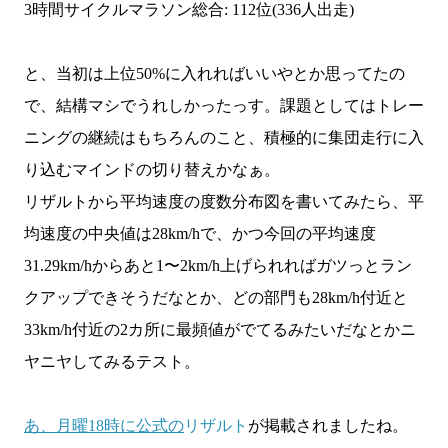
3時間サイクルマラソン総合: 112位(336人出走)
と、当初は上位50%に入れればいいやとか思ってたの
で、結構マシでうれしかったっす。課題としてはトレー
ニングの継続はもちろんのこと、積極的に集団走行に入
り込むマインドの切り替えかなぁ。
リザルトから平均速度の度数分布図を書いてみたら、平
均速度の中央値は28km/hで、かつ今回の平均速度
31.29km/hからあと1〜2km/h上げられればガツっとラン
クアップできそうだなとか、どの部門も28km/h付近と
33km/h付近の2カ所に最頻値がでてるみたいだなとかニ
ヤニヤしてみるテスト。
あ、月曜18時に公式の
リザルト
が掲載されましたね。