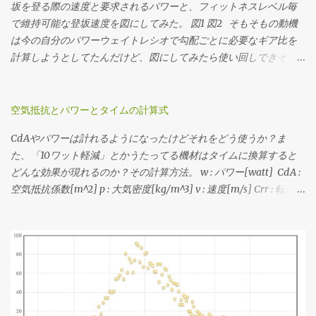
内サイクリング でシミュレーションして速度の推移を調べる シミ
坂を登る際の速度と要求されるパワーと、フィットネスレベル毎
ュレーションした速度の分布を元に使用するギア比を決定する っ
で維持可能な登坂速度を図にしてみた。 図1 図2 そもそもの動機
てかんじで決めてます。勾配のデータがない場合はルートラボや
は今の自分のパワーウェイトレシオで勾配ごとに必要なギア比を
Garmin Connectその他諸々から粗くてもいいので距離・標高のデ
計算しようとしてたんだけど、図にしてみたら使い回しできそう
ータをゲトして上記のシミュレーションをやります。脳内サイク
だったので先行してポスト。 ここでいう「フィットネスレベル」
リングは裏でJSON形式のデータを返すAPIを使ってるので、それを
は「FTPのパワーウェイトレシオ」から分類したもので、レベル分
直指定してヒストグラム書いてる。 3番目の速度の分布から、 最
けの元ネタはAndrew Cogganの Power Profiling Spreadsheet v 4.0
空気抵抗とパワーとタイムの計算式
小値(いちばん遅くなる急勾配の速度) 最大値(いちばん速くなる緩
。 それぞれライダーが52kg、バイクが8kg、ウェアやシューズな
CdAやパワーは計れるようになったけどそれをどう使うか？ま
斜面 or 下りの速度) 中央値(滞在時間がもっとも多くなる速度) を
どのその他装備が2kgと、僕の装備で計算してます。このページで
た、「10ワット軽減」とかうたってる機材はタイムに換算すると
見たうえで、普段山を登るときの平均的なケイデンスにおけるギ
はグラフを画像として表示していますが、グラフ自体はJavaScript
どんな効果が現れるのか？その計算方法。 w : パワー[watt] CdA :
ア比と速度に当てはめたうえで、手持ちのスプロケットで合致す
で書いていてインタラクティブに値を見ることができますし、必
空気抵抗係数[m^2] p : 大気密度[kg/m^3] v : 速度[m/s] Crr : 転がり
るものを選定する流れです。 速度分布の最小値と最大値に収まっ
要に応じて下記のソースコードを弄ってみることもできますで
抵抗係数 m : 質量[kg] g : 重力加速度[m/s^2] 1. CdAと速度からパ
て、できるだけクロスレシオになるように...ってかんじで選でる。
す。 各勾配での速度と動力/体重比 各フィットネスレベルにおける
ワーを求める式 w = 0.5・CdA・p・v^3 + Crr・m・g・v 2. 速度と
手持ちのスプロケットでカバーできない場合はあきらめる。美ヶ
登坂速度 パワーウェイトレシオはライダーの体重から、速度やパ
パワーからCdAを求める式(1を変形) CdA = (w - Crr・m・g・v) /
原とか。あと鳥海山の1stステージ個人TTみたく絶対チェーン落ち
ワーは総重量から計算してます。ちなみにライダーの体重がもっ
(0.5・p・v^3) 3. CdAとパワーから終端速度を求める式(1を三次方程
させたくない場合はフロント50Tのままで収まるようなギアを選ん
と大きいと機材重量の影響が小さくなり、ライダーのパワーウェ
式の解の公式でゴニョる) a = 0.5 ・p ・CdA c = m ・g ・Crr d =
だり。 ギア比とケイデンスから速度を求める場...
イトレシオが同じでも少し速く走れるようになります。逆に言う
w ・-1 v = 1 / (6・a)・((4・(-27・a^2・d + 3・a・√(3・(27・
と機材の軽量化はライダーの体重が小さい方が効く。その辺をま
a^2・d^2 + 4・a・c^3))))^(1/3) + |(4・(-27・a^2・d - 3・a・√(3・
とめたエントリは こちら 。