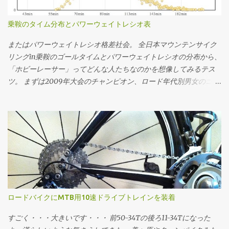
(27・a^2・d^2 + 4・a・c^3))))|^(1/3) ・-1) それぞれこの3つの式で
計算できる。いずれも平坦路を想定。 例えば、大気密度
乗鞍のタイム分布とパワーウェイトレシオ表
1.226kg/m^3、Crr=0.004、m=65kg、g=9.81m/s^2の状況におい
て、CdA=0.215で速度11.11m/s(40km/h)で走る必要なパワーは1の
またはパワーウェイトレシオ格差社会。 全日本マウンテンサイク
式で w = 0.5・0.215・1.226・11.11^3 + 0.004・65・9.81・11.11 w =
リングin乗鞍のゴールタイムとパワーウェイトレシオの分布から、
209.07 同様に速度11.11m/s(40km/h)で209.07Wで走行時のCdAは2
「ホビーレーサー」ってどんな人たちなのかを想像してみるテス
の式で CdA = (209.07 - 0.004・65・9.81・11.11)/(0.5・1.226・
ツ。 まずは2009年大会のチャンピオン、ロード年代別男女のゴー
11.11^3) CdA = 0.2149 CdA=0.215で209.07Wで走った終端速度は3の
ルタイムの分布。横軸がタイムで縦軸が度数(人数)ですが、横軸に
式で (省略) v = 11.1099 という感じに求められる。 同様の速度で"10
ついてはlog(x[sec])で対数変換 してるのでスケールに注意。 乗鞍
ワットセーブする"というフレームに乗り換えた...
2009年大会ゴールタイムの分布 最頻値は8.58316757(89分)で、標
準偏差は0.23828524。グラフの横軸では最頻値89分を中心に標準
偏差±1〜3でタイムと、タイムから推定したパワーウェイトレシオ
をマーキングしてます。パワーウェイトレシオについては 体重:
61[kg] バイク: 7.5[kg] 装備: 2[kg] 総重量: 70.5[kg] 転がり抵抗係
数: 0.0045 空気抵抗係数: 0.3299 (てきとう) という「標準的ホビー
レーサー(笑)」を想定し、現地で採取した乗鞍の詳細な勾配データ
ロードバイクにMTB用10速ドライブトレインを装着
上で、走行抵抗・加速度・大気密度etc...を加味した物理シミュレ
ーションで求めています。平たく言えば 脳内サイクリング のエン
すごく・・・大きいです・・・ 前50-34Tの後ろ11-34Tになった
ジンです。 全3634サンプルのうち、標準偏差の区間ごとに 標準偏