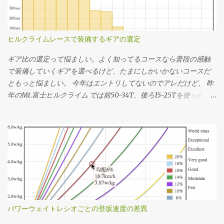
ヒルクライムレースで装備するギアの選定
ギア比の選定って悩ましい。よく知ってるコースなら普段の感触
で装備していくギアを選べるけど、たまにしかいかないコースだ
ともっと悩ましい。 今年はエントリしてないのでアレだけど、 昨
年のMt.富士ヒルクライム では前50-34T、後ろ15-25Tを使った。
去年のログの速度とケイデンスから使用したギアを推定してその
分布を見たらこんな感じだった。タイムは1時間13分24秒。 全体
の平均ケイデンスは83rpm。殆どの場面で34x17〜22で回してたこ
とになるか。記憶の範囲では丁度良い装備だったなという感想。
結局34x25Tは使ってなくて、最後の緩斜面は37km/hぐらいまで
速度が伸びたけど50x15Tを90rpm弱で回してちょうどギリギリだ
ったことになる。あー34x15T(2.266)が100秒ちょいあるけど、う
ちのインナートップは激しくチェーンリングに当たってうっとお
しいのでたぶん50x22T(2.272)だと思う。 勾配のデータを持って
パワーウェイトレシオごとの登坂速度の差異
いるコースであれば 想定パワーまたは想定タイムを仮決めする 脳