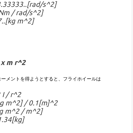
3.33333..[rad/s^2]
[Nm / rad/s^2]
7..[kg m^2]
 x m r^2
性モーメントを得ようとすると、フライホイールは
I / r^2
g m^2] / 0.1[m]^2
g m^2 / m^2]
.34[kg]