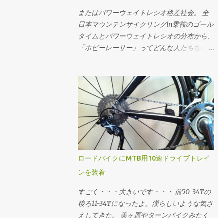
ときの平均的なケイデンスにおけるギア比と
総重量から計算してます。ちなみにライダー
((4・(-27・a^2・d + 3・a・√(3・(27・a^2・
速度に当てはめたうえで、手持ちのスプロケ
またはパワーウェイトレシオ格差社会。 全
の体重がもっと大きいと機材重量の影響が小
d^2 + 4・a・c^3))))^(1/3) + |(4・(-27・a^2・
ットで合致するものを選定する流れです。
日本マウンテンサイクリングin乗鞍のゴール
さくなり、ライダーのパワーウェイトレシオ
d - 3・a・√(3・(27・a^2・d^2 + 4・a・
速度分布の最小値と最大値に収まって、でき
タイムとパワーウェイトレシオの分布から、
が同じでも少し速く走れるようになります。
c^3))))|^(1/3) ・-1) それぞれこの3つの式で計
るだけクロスレシオになるように...ってかん
「ホビーレーサー」ってどんな人たちなのか
逆に言うと機材の軽量化はライダーの体重が
算できる。いずれも平坦路を想定。 例え
じで選でる。手持ちのスプロケットでカバー
を想像してみるテスツ。 まずは2009年大会
小さい方が効く。その辺をまとめたエントリ
ば、大気密度1.226kg/m^3、Crr=0.004、
できない場合はあきらめる。美ヶ原とか。あ
のチャンピオン、ロード年代別男女のゴール
は こちら 。
m=65kg、g=9.81m/s^2の状況において、
と鳥海山の1stステージ個人TTみたく絶対チ
タイムの分布。横軸がタイムで縦軸が度数
CdA=0.215で速度11.11m/s(40km/h)で走る必
ェーン落ちさせたくない場合はフロント50T
(人数)ですが、横軸についてはlog(x[sec])で
要なパワーは1の式で w = 0.5・0.215・
のままで収まるようなギアを選んだり。 ギ
対数変換 してるのでスケールに注意。 乗鞍
1.226・11.11^3 + 0.004・65・9.81・11.11 w =
ア比とケイデンスから速度を求める場...
2009年大会ゴールタイムの分布 最頻値は
209.07 同様に速度11.11m/s(40km/h)で
8.58316757(89分)で、標準偏差は
209.07Wで走行時のCdAは2の式で CdA =
0.23828524。グラフの横軸では最頻値89分
(209.07 - 0.004・65・9.81・11.11)/(0.5・
を中心に標準偏差±1〜3でタイムと、タイム
ロードバイクにMTB用10速ドライブトレイ
1.226・11.11^3) CdA = 0.2149 CdA=0.215で
から推定したパワーウェイトレシオをマーキ
ンを装着
209.07Wで走った終端速度は3の式で (省略)
ングしてます。パワーウェイトレシオについ
v = 11.1099 という感じに求められる。 同様
ては 体重: 61[kg] バイク: 7.5[kg] 装備: 2[kg]
すごく・・・大きいです・・・ 前50-34Tの
の速度で"10ワットセーブする"というフレー
総重量: 70.5[kg] 転がり抵抗係数: 0.0045 空
後ろ11-34Tになったよ。漢らしいような気さ
ムに乗り換えた...
気抵抗係数: 0.3299 (てきとう) という「標準
えしてきた。 美ヶ原やターンパイクみたく