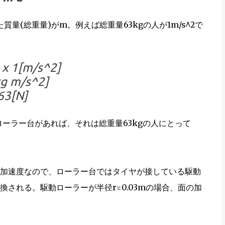
量(総重量)がm。例えば総重量63kgの人が1m/s^2で
 x 1[m/s^2]
kg m/s^2]
63[N]
るローラー台があれば、それは総重量63kgの人にとって
加速度なので、ローラー台ではタイヤが接している駆動
される。駆動ローラーが半径r=0.03mの場合、面の加