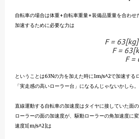
自転車の場合は体重+自転車重量+装備品重量を合わせた質
加速するために必要な力は
F = 63[kg]
F = 63[
F = 
ということは63Nの力を加えた時に1m/s^2で加速す
「実走感の高いローラー台」になるんじゃないかしら。
直線運動する自転車の加速度はタイヤに接していた面の
ローラーの面の加速度が、駆動ローラーの角加速度に変換
速度1[m/s^2]は