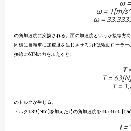
ω = 
ω = 1[m/s^
ω = 33.3333
の角加速度に変換される。面の加速度というか接線方向
同様に自転車に加速度を生じさせる力Fは駆動ローラーの
接線に63Nの力を加えると、
T =
T = 63[N]
T = 1
のトルクが生じる。
トルク1.89[Nm]を加えた時の角加速度を33.33333...[r
I = 