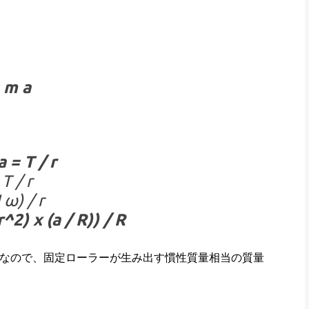
 m a
 = T / r
 T / r
I ω) / r
^2) x (a / R)) / R
m/s^2]なので、固定ローラーが生み出す慣性質量相当の質量