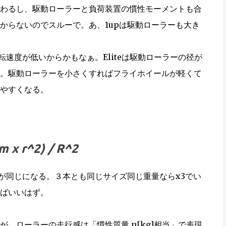
わるし、駆動ローラーと負荷装置の慣性モーメントも合
からないのでスルーで。あ、1upは駆動ローラーも大き
転速度が低いからかもなぁ。Eliteは駆動ローラーの径が
。駆動ローラーを小さくすればフライホイールが軽くて
やすくなる。
m x r^2) / R^2
が同じになる。３本とも同じサイズ同じ重量ならx3でい
ばいいはず。
、ローラーの走行感は「慣性質量 n[kg]相当」で表現