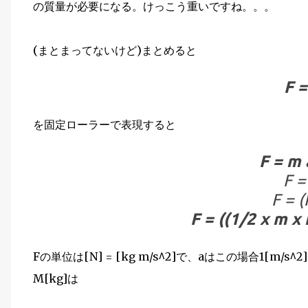
の質量が必要になる。けっこう重いですね。。。
(まとまってないけど)まとめると
F =
を固定ローラーで表現すると
F = m a
F =
F = (
F = ((1/2 x m x r
Fの単位は[N] = [kg m/s^2]で、aはこの場合1[
M[kg]は