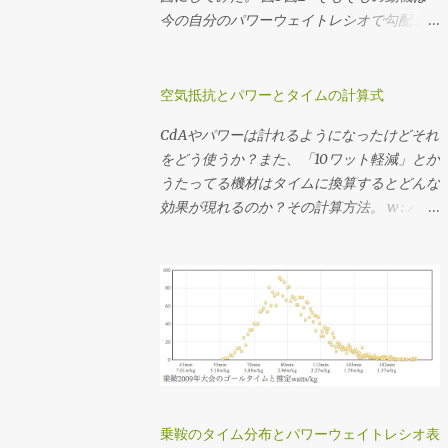
くチェーンリングに当たってうっとおしいの
今の自分のパワーウェイトレシオで勾配ごと
でたぶん50x22T(2.272)だと思う。 勾配のデ
に必要なギア比を計算しようとしてたんだけ
ータを持っているコースであれば 想定パワ
ど、図にしてみたら使い回しできそうだった
ーまたは想定タイムを仮決めする 脳内サイ
ので先行してポスト。 ここでいう「フィッ
空気抵抗とパワーとタイムの計算式
クリング でシミュレーションして速度の推
トネスレベル」は「FTPのパワーウェイトレ
CdAやパワーは計れるようになったけどそれ
移を調べる シミュレーションした速度の分
シオ」から分類したもので、レベル分けの元
をどう使うか？また、「10ワット軽減」とか
布を元に使用するギア比を決定する ってか
ネタはAndrew Cogganの Power Profiling
うたってる機材はタイムに換算するとどんな
んじで決めてます。勾配のデータがない場合
Spreadsheet v 4.0 。 それぞれライダーが
効果が現れるのか？その計算方法。 w : パワ
はルートラボやGarmin Connectその他諸々
52kg、バイクが8kg、ウェアやシューズなど
ー[watt] CdA : 空気抵抗係数[m^2] p : 大気
から粗くてもいいので距離・標高のデータを
のその他装備が2kgと、僕の装備で計算して
密度[kg/m^3] v : 速度[m/s] Crr : 転がり抵抗
ゲトして上記のシミュレーションをやりま
ます。このページではグラフを画像として表
係数 m : 質量[kg] g : 重力加速度[m/s^2] 1.
す。脳内サイクリングは裏でJSON形式のデ
示していますが、グラフ自体はJavaScriptで
CdAと速度からパワーを求める式 w = 0.5・
ータを返すAPIを使ってるので、それを直指
書いていてインタラクティブに値を見ること
CdA・p・v^3 + Crr・m・g・v 2. 速度とパ
定してヒストグラム書いてる。 3番目の速度
ができますし、必要に応じて下記のソースコ
ワーからCdAを求める式(1を変形) CdA = (w
の分布から、 最小値(いちばん遅くなる急勾
ードを弄ってみることもできますです。 各
- Crr・m・g・v) / (0.5・p・v^3) 3. CdAとパ
配の速度) 最大値(いちばん速くなる緩斜面
勾配での速度と動力/体重比 各フィットネス
ワーから終端速度を求める式(1を三次方程式
or 下りの速度) 中央値(滞在時間がもっとも
レベルにおける登坂速度 パワーウェイトレ
の解の公式でゴニョる) a = 0.5 ・p ・CdA c
多くなる速度) を見たうえで、普段山を登る
シオはライダーの体重から、速度やパワーは
乗鞍のタイム分布とパワーウェイトレシオ表
= m ・g ・Crr d = w ・-1 v = 1 / (6・a)・