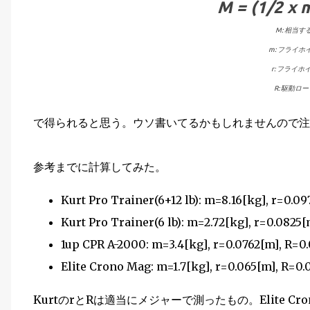
M = (1/2 x m
M: 相当す
m: フライホ
r: フライホ
R: 駆動ロ
で得られると思う。ウソ書いてるかもしれませんので注意 
参考までに計算してみた。
Kurt Pro Trainer(6+12 lb): m=8.16[kg], r=0
Kurt Pro Trainer(6 lb): m=2.72[kg], r=0.08
1up CPR A-2000: m=3.4[kg], r=0.0762[m], 
Elite Crono Mag: m=1.7[kg], r=0.065[m], R
KurtのrとRは適当にメジャーで測ったもの。Elite 