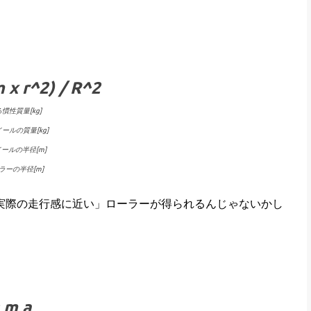
 x r^2) / R^2
る慣性質量[kg]
イールの質量[kg]
イールの半径[m]
ーラーの半径[m]
実際の走行感に近い」ローラーが得られるんじゃないかし
 m a