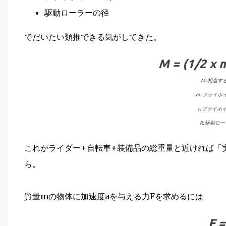
駆動ローラーの径
でだいたい類推できる気がしてきた。
M = (1/2 x m
M: 相当す
m: フライホ
r: フライホ
R: 駆動ロ
これがライダー+自転車+装備品の総重量と近ければ「
ら。
質量mの物体に加速度aを与える力Fを求めるには
F =