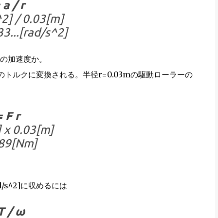
a / r
2] / 0.03[m]
3...[rad/s^2]
の加速度か。
トルクに変換される。半径r=0.03mの駆動ローラーの
 F r
 x 0.03[m]
.89[Nm]
ad/s^2]に収めるには
T / ω