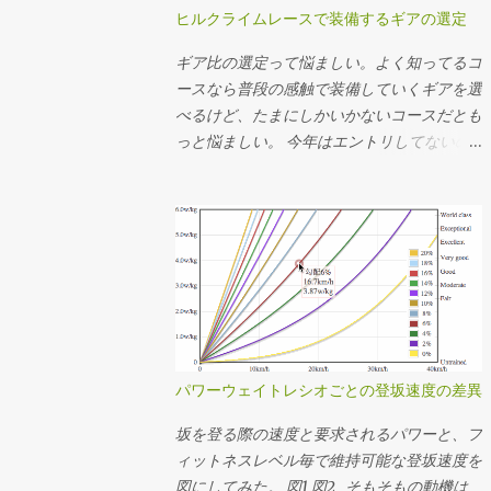
ヒルクライムレースで装備するギアの選定
ギア比の選定って悩ましい。よく知ってるコ
ースなら普段の感触で装備していくギアを選
べるけど、たまにしかいかないコースだとも
っと悩ましい。 今年はエントリしてないの
でアレだけど、 昨年のMt.富士ヒルクライム
では前50-34T、後ろ15-25Tを使った。去年
のログの速度とケイデンスから使用したギア
を推定してその分布を見たらこんな感じだっ
た。タイムは1時間13分24秒。 全体の平均
ケイデンスは83rpm。殆どの場面で34x17〜
22で回してたことになるか。記憶の範囲で
は丁度良い装備だったなという感想。結局
34x25Tは使ってなくて、最後の緩斜面は
パワーウェイトレシオごとの登坂速度の差異
37km/hぐらいまで速度が伸びたけど50x15T
を90rpm弱で回してちょうどギリギリだっ
坂を登る際の速度と要求されるパワーと、フ
たことになる。あー34x15T(2.266)が100秒ち
ィットネスレベル毎で維持可能な登坂速度を
ょいあるけど、うちのインナートップは激し
図にしてみた。 図1 図2 そもそもの動機は