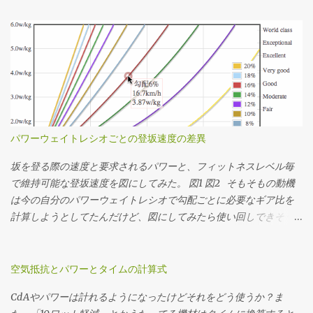
分布を見たらこんな感じだった。タイムは1時間13分24秒。 全体
の平均ケイデンスは83rpm。殆どの場面で34x17〜22で回してたこ
とになるか。記憶の範囲では丁度良い装備だったなという感想。
結局34x25Tは使ってなくて、最後の緩斜面は37km/hぐらいまで
速度が伸びたけど50x15Tを90rpm弱で回してちょうどギリギリだ
ったことになる。あー34x15T(2.266)が100秒ちょいあるけど、う
ちのインナートップは激しくチェーンリングに当たってうっとお
しいのでたぶん50x22T(2.272)だと思う。 勾配のデータを持って
パワーウェイトレシオごとの登坂速度の差異
いるコースであれば 想定パワーまたは想定タイムを仮決めする 脳
内サイクリング でシミュレーションして速度の推移を調べる シミ
坂を登る際の速度と要求されるパワーと、フィットネスレベル毎
ュレーションした速度の分布を元に使用するギア比を決定する っ
で維持可能な登坂速度を図にしてみた。 図1 図2 そもそもの動機
てかんじで決めてます。勾配のデータがない場合はルートラボや
は今の自分のパワーウェイトレシオで勾配ごとに必要なギア比を
Garmin Connectその他諸々から粗くてもいいので距離・標高のデ
計算しようとしてたんだけど、図にしてみたら使い回しできそう
ータをゲトして上記のシミュレーションをやります。脳内サイク
だったので先行してポスト。 ここでいう「フィットネスレベル」
リングは裏でJSON形式のデータを返すAPIを使ってるので、それを
は「FTPのパワーウェイトレシオ」から分類したもので、レベル分
直指定してヒストグラム書いてる。 3番目の速度の分布から、 最
けの元ネタはAndrew Cogganの Power Profiling Spreadsheet v 4.0
空気抵抗とパワーとタイムの計算式
小値(いちばん遅くなる急勾配の速度) 最大値(いちばん速くなる緩
。 それぞれライダーが52kg、バイクが8kg、ウェアやシューズな
CdAやパワーは計れるようになったけどそれをどう使うか？ま
斜面 or 下りの速度) 中央値(滞在時間がもっとも多くなる速度) を
どのその他装備が2kgと、僕の装備で計算してます。このページで