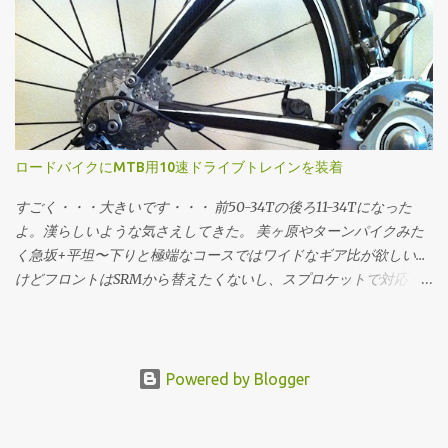
ワットセーブする"というフレームに乗り換えた...
2009年大会ゴールタイムの分布 最頻値は8.58316757(89分)で、標
準偏差は0.23828524。グラフの横軸では最頻値89分を中心に標準
偏差±1〜3でタイムと、タイムから推定したパワーウェイトレシオ
をマーキングしてます。パワーウェイトレシオについては 体重:
61[kg] バイク: 7.5[kg] 装備: 2[kg] 総重量: 70.5[kg] 転がり抵抗係
数: 0.0045 空気抵抗係数: 0.3299 (てきとう) という「標準的ホビー
レーサー(笑)」を想定し、現地で採取した乗鞍の詳細な勾配データ
ロードバイクにMTB用10速ドライブトレインを装着
上で、走行抵抗・加速度・大気密度etc...を加味した物理シミュレ
ーションで求めています。平たく言えば 脳内サイクリング のエン
すごく・・・大きいです・・・ 前50-34Tの後ろ11-34Tになった
ジンです。 全3634サンプルのうち、標準偏差の区間ごとに 標準偏
よ。漢らしいような気さえしてきた。 美ヶ原やターンパイクみた
差-3の区間である43〜55分の間に0 (0%) 標準偏差-2の区間である
く急坂+平坦〜下りと極端なコースではワイドなギア比が欲しい...
55〜70分の間に206人 (5.6%) 標準偏差-1の区間である70〜89分の
けどフロントはSRMから替えたくないし、スプロケットで対応す
間に1236人 (34.0%) 標準偏差+1の区間である89〜113分の間に1407
るにもロード用じゃせいぜい11-28Tや12-30T... ってことでそーいう
人 (38.7%) 標準偏差+2の区間である113〜143分の間に580人 (15.9%)
コースはMTBのリアディレイラーとスプロケットをいれてカバー
標準偏差+3の区間である143〜182分の間に173人 (4.7%) 標準偏差+3
することにした。 シフター ST-6600G (Ultegra SL 10速) ディレイ
以上の区間である182分以上に32人 (0.8%) という分布になりま
ラー RD-M972-SGS (XTR 9速) スプロケット CS-M980 (XTR 10速)
Powered by Blogger
す。とりあえずこれをざっと眺めると、乗鞍に参加する73%の人
チェーン CN-7901 (Dura-Ace 10速) ロード用とMTB用コンポーネン
は1時間10分〜1時間53分でゴールしています。そして上位5.6%が
トの混合ドライブトレイン。平坦を走る限りはトルクかけてても
55分〜1時間10分の間にゴールしてる感じです。73%の「標準的ホ
パキッと変速する。ただ、21Tから19Tに上げる時まれにチェーン