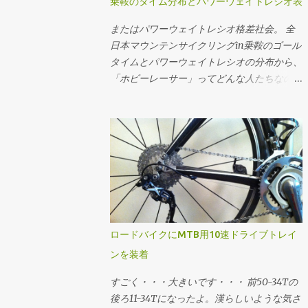
乗鞍のタイム分布とパワーウェイトレシオ表
= m ・g ・Crr d = w ・-1 v = 1 / (6・a)・
ときの平均的なケイデンスにおけるギア比と
総重量から計算してます。ちなみにライダー
((4・(-27・a^2・d + 3・a・√(3・(27・a^2・
速度に当てはめたうえで、手持ちのスプロケ
またはパワーウェイトレシオ格差社会。 全
の体重がもっと大きいと機材重量の影響が小
d^2 + 4・a・c^3))))^(1/3) + |(4・(-27・a^2・
ットで合致するものを選定する流れです。
日本マウンテンサイクリングin乗鞍のゴール
さくなり、ライダーのパワーウェイトレシオ
d - 3・a・√(3・(27・a^2・d^2 + 4・a・
速度分布の最小値と最大値に収まって、でき
タイムとパワーウェイトレシオの分布から、
が同じでも少し速く走れるようになります。
c^3))))|^(1/3) ・-1) それぞれこの3つの式で計
るだけクロスレシオになるように...ってかん
「ホビーレーサー」ってどんな人たちなのか
逆に言うと機材の軽量化はライダーの体重が
算できる。いずれも平坦路を想定。 例え
じで選でる。手持ちのスプロケットでカバー
を想像してみるテスツ。 まずは2009年大会
小さい方が効く。その辺をまとめたエントリ
ば、大気密度1.226kg/m^3、Crr=0.004、
できない場合はあきらめる。美ヶ原とか。あ
のチャンピオン、ロード年代別男女のゴール
は こちら 。
m=65kg、g=9.81m/s^2の状況において、
と鳥海山の1stステージ個人TTみたく絶対チ
タイムの分布。横軸がタイムで縦軸が度数
CdA=0.215で速度11.11m/s(40km/h)で走る必
ェーン落ちさせたくない場合はフロント50T
(人数)ですが、横軸についてはlog(x[sec])で
要なパワーは1の式で w = 0.5・0.215・
のままで収まるようなギアを選んだり。 ギ
対数変換 してるのでスケールに注意。 乗鞍
1.226・11.11^3 + 0.004・65・9.81・11.11 w =
ア比とケイデンスから速度を求める場...
2009年大会ゴールタイムの分布 最頻値は
209.07 同様に速度11.11m/s(40km/h)で
8.58316757(89分)で、標準偏差は
209.07Wで走行時のCdAは2の式で CdA =
0.23828524。グラフの横軸では最頻値89分
(209.07 - 0.004・65・9.81・11.11)/(0.5・
を中心に標準偏差±1〜3でタイムと、タイム
ロードバイクにMTB用10速ドライブトレイ
1.226・11.11^3) CdA = 0.2149 CdA=0.215で
から推定したパワーウェイトレシオをマーキ
ンを装着
209.07Wで走った終端速度は3の式で (省略)
ングしてます。パワーウェイトレシオについ
v = 11.1099 という感じに求められる。 同様
ては 体重: 61[kg] バイク: 7.5[kg] 装備: 2[kg]
すごく・・・大きいです・・・ 前50-34Tの
の速度で"10ワットセーブする"というフレー
総重量: 70.5[kg] 転がり抵抗係数: 0.0045 空
後ろ11-34Tになったよ。漢らしいような気さ
ムに乗り換えた...