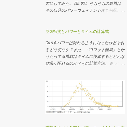
ょいあるけど、うちのインナートップは激し
図にしてみた。 図1 図2 そもそもの動機は
くチェーンリングに当たってうっとおしいの
今の自分のパワーウェイトレシオで勾配ごと
でたぶん50x22T(2.272)だと思う。 勾配のデ
に必要なギア比を計算しようとしてたんだけ
ータを持っているコースであれば 想定パワ
ど、図にしてみたら使い回しできそうだった
ーまたは想定タイムを仮決めする 脳内サイ
ので先行してポスト。 ここでいう「フィッ
空気抵抗とパワーとタイムの計算式
クリング でシミュレーションして速度の推
トネスレベル」は「FTPのパワーウェイトレ
CdAやパワーは計れるようになったけどそれ
移を調べる シミュレーションした速度の分
シオ」から分類したもので、レベル分けの元
をどう使うか？また、「10ワット軽減」とか
布を元に使用するギア比を決定する ってか
ネタはAndrew Cogganの Power Profiling
うたってる機材はタイムに換算するとどんな
んじで決めてます。勾配のデータがない場合
Spreadsheet v 4.0 。 それぞれライダーが
効果が現れるのか？その計算方法。 w : パワ
はルートラボやGarmin Connectその他諸々
52kg、バイクが8kg、ウェアやシューズなど
ー[watt] CdA : 空気抵抗係数[m^2] p : 大気
から粗くてもいいので距離・標高のデータを
のその他装備が2kgと、僕の装備で計算して
密度[kg/m^3] v : 速度[m/s] Crr : 転がり抵抗
ゲトして上記のシミュレーションをやりま
ます。このページではグラフを画像として表
係数 m : 質量[kg] g : 重力加速度[m/s^2] 1.
す。脳内サイクリングは裏でJSON形式のデ
示していますが、グラフ自体はJavaScriptで
CdAと速度からパワーを求める式 w = 0.5・
ータを返すAPIを使ってるので、それを直指
書いていてインタラクティブに値を見ること
CdA・p・v^3 + Crr・m・g・v 2. 速度とパ
定してヒストグラム書いてる。 3番目の速度
ができますし、必要に応じて下記のソースコ
ワーからCdAを求める式(1を変形) CdA = (w
の分布から、 最小値(いちばん遅くなる急勾
ードを弄ってみることもできますです。 各
- Crr・m・g・v) / (0.5・p・v^3) 3. CdAとパ
配の速度) 最大値(いちばん速くなる緩斜面
勾配での速度と動力/体重比 各フィットネス
ワーから終端速度を求める式(1を三次方程式
or 下りの速度) 中央値(滞在時間がもっとも
レベルにおける登坂速度 パワーウェイトレ
の解の公式でゴニョる) a = 0.5 ・p ・CdA c
多くなる速度) を見たうえで、普段山を登る
シオはライダーの体重から、速度やパワーは