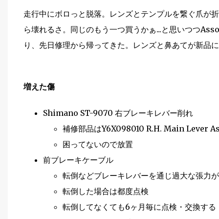
走行中にボロっと脱落。レンズとテンプルを繋ぐ爪が折
ら壊れるさ。同じのもう一つ買うかぁ...と思いつつAs
り、先日修理から帰ってきた。レンズと鼻あてが新品に
増えた傷
Shimano ST-9070 右ブレーキレバー削れ
補修部品はY6X098010 R.H. Main Lever A
困ってないので放置
前ブレーキケーブル
転倒などブレーキレバーを通じ過大な張力が
転倒した場合は都度点検
転倒してなくても6ヶ月毎に点検・交換する