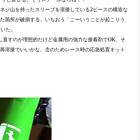
ーにネジ山を持ったスリーブを溶接している2ピースの構造な
た箇所が破損する。いちおう「こーいうことが起こりう
おいた。
溶接し直すのが理想的だけど金属用の強力な接着剤でOK。そ
再溶接でいいかな。念のためレース時の応急処置キット