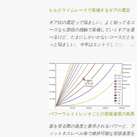
ヒルクライムレースで装備するギアの選定
ギア比の選定って悩ましい。よく知ってるコ
ースなら普段の感触で装備していくギアを選
べるけど、たまにしかいかないコースだとも
っと悩ましい。 今年はエントリしてないの
でアレだけど、 昨年のMt.富士ヒルクライム
では前50-34T、後ろ15-25Tを使った。去年
のログの速度とケイデンスから使用したギア
を推定してその分布を見たらこんな感じだっ
た。タイムは1時間13分24秒。 全体の平均
ケイデンスは83rpm。殆どの場面で34x17〜
22で回してたことになるか。記憶の範囲で
は丁度良い装備だったなという感想。結局
34x25Tは使ってなくて、最後の緩斜面は
パワーウェイトレシオごとの登坂速度の差異
37km/hぐらいまで速度が伸びたけど50x15T
を90rpm弱で回してちょうどギリギリだっ
坂を登る際の速度と要求されるパワーと、フ
たことになる。あー34x15T(2.266)が100秒ち
ィットネスレベル毎で維持可能な登坂速度を