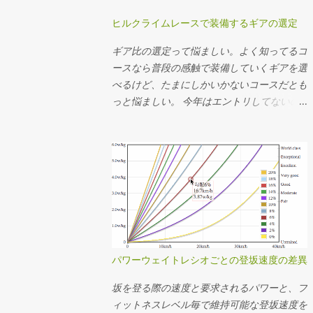
ヒルクライムレースで装備するギアの選定
ギア比の選定って悩ましい。よく知ってるコ
ースなら普段の感触で装備していくギアを選
べるけど、たまにしかいかないコースだとも
っと悩ましい。 今年はエントリしてないの
でアレだけど、 昨年のMt.富士ヒルクライム
では前50-34T、後ろ15-25Tを使った。去年
のログの速度とケイデンスから使用したギア
を推定してその分布を見たらこんな感じだっ
た。タイムは1時間13分24秒。 全体の平均
ケイデンスは83rpm。殆どの場面で34x17〜
22で回してたことになるか。記憶の範囲で
は丁度良い装備だったなという感想。結局
34x25Tは使ってなくて、最後の緩斜面は
パワーウェイトレシオごとの登坂速度の差異
37km/hぐらいまで速度が伸びたけど50x15T
を90rpm弱で回してちょうどギリギリだっ
坂を登る際の速度と要求されるパワーと、フ
たことになる。あー34x15T(2.266)が100秒ち
ィットネスレベル毎で維持可能な登坂速度を