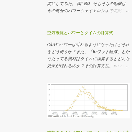
ょいあるけど、うちのインナートップは激し
図にしてみた。 図1 図2 そもそもの動機は
くチェーンリングに当たってうっとおしいの
今の自分のパワーウェイトレシオで勾配ごと
でたぶん50x22T(2.272)だと思う。 勾配のデ
に必要なギア比を計算しようとしてたんだけ
ータを持っているコースであれば 想定パワ
ど、図にしてみたら使い回しできそうだった
ーまたは想定タイムを仮決めする 脳内サイ
ので先行してポスト。 ここでいう「フィッ
空気抵抗とパワーとタイムの計算式
クリング でシミュレーションして速度の推
トネスレベル」は「FTPのパワーウェイトレ
CdAやパワーは計れるようになったけどそれ
移を調べる シミュレーションした速度の分
シオ」から分類したもので、レベル分けの元
をどう使うか？また、「10ワット軽減」とか
布を元に使用するギア比を決定する ってか
ネタはAndrew Cogganの Power Profiling
うたってる機材はタイムに換算するとどんな
んじで決めてます。勾配のデータがない場合
Spreadsheet v 4.0 。 それぞれライダーが
効果が現れるのか？その計算方法。 w : パワ
はルートラボやGarmin Connectその他諸々
52kg、バイクが8kg、ウェアやシューズなど
ー[watt] CdA : 空気抵抗係数[m^2] p : 大気
から粗くてもいいので距離・標高のデータを
のその他装備が2kgと、僕の装備で計算して
密度[kg/m^3] v : 速度[m/s] Crr : 転がり抵抗
ゲトして上記のシミュレーションをやりま
ます。このページではグラフを画像として表
係数 m : 質量[kg] g : 重力加速度[m/s^2] 1.
す。脳内サイクリングは裏でJSON形式のデ
示していますが、グラフ自体はJavaScriptで
CdAと速度からパワーを求める式 w = 0.5・
ータを返すAPIを使ってるので、それを直指
書いていてインタラクティブに値を見ること
CdA・p・v^3 + Crr・m・g・v 2. 速度とパ
定してヒストグラム書いてる。 3番目の速度
ができますし、必要に応じて下記のソースコ
ワーからCdAを求める式(1を変形) CdA = (w
の分布から、 最小値(いちばん遅くなる急勾
ードを弄ってみることもできますです。 各
- Crr・m・g・v) / (0.5・p・v^3) 3. CdAとパ
配の速度) 最大値(いちばん速くなる緩斜面
勾配での速度と動力/体重比 各フィットネス
ワーから終端速度を求める式(1を三次方程式
or 下りの速度) 中央値(滞在時間がもっとも
レベルにおける登坂速度 パワーウェイトレ
の解の公式でゴニョる) a = 0.5 ・p ・CdA c
多くなる速度) を見たうえで、普段山を登る
シオはライダーの体重から、速度やパワーは