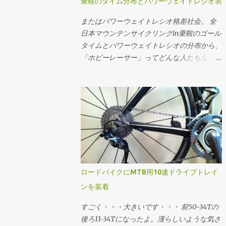
乗鞍のタイム分布とパワーウェイトレシオ表
= m ・g ・Crr d = w ・-1 v = 1 / (6・a)・
ときの平均的なケイデンスにおけるギア比と
総重量から計算してます。ちなみにライダー
((4・(-27・a^2・d + 3・a・√(3・(27・a^2・
速度に当てはめたうえで、手持ちのスプロケ
またはパワーウェイトレシオ格差社会。 全
の体重がもっと大きいと機材重量の影響が小
d^2 + 4・a・c^3))))^(1/3) + |(4・(-27・a^2・
ットで合致するものを選定する流れです。
日本マウンテンサイクリングin乗鞍のゴール
さくなり、ライダーのパワーウェイトレシオ
d - 3・a・√(3・(27・a^2・d^2 + 4・a・
速度分布の最小値と最大値に収まって、でき
タイムとパワーウェイトレシオの分布から、
が同じでも少し速く走れるようになります。
c^3))))|^(1/3) ・-1) それぞれこの3つの式で計
るだけクロスレシオになるように...ってかん
「ホビーレーサー」ってどんな人たちなのか
逆に言うと機材の軽量化はライダーの体重が
算できる。いずれも平坦路を想定。 例え
じで選でる。手持ちのスプロケットでカバー
を想像してみるテスツ。 まずは2009年大会
小さい方が効く。その辺をまとめたエントリ
ば、大気密度1.226kg/m^3、Crr=0.004、
できない場合はあきらめる。美ヶ原とか。あ
のチャンピオン、ロード年代別男女のゴール
は こちら 。
m=65kg、g=9.81m/s^2の状況において、
と鳥海山の1stステージ個人TTみたく絶対チ
タイムの分布。横軸がタイムで縦軸が度数
CdA=0.215で速度11.11m/s(40km/h)で走る必
ェーン落ちさせたくない場合はフロント50T
(人数)ですが、横軸についてはlog(x[sec])で
要なパワーは1の式で w = 0.5・0.215・
のままで収まるようなギアを選んだり。 ギ
対数変換 してるのでスケールに注意。 乗鞍
1.226・11.11^3 + 0.004・65・9.81・11.11 w =
ア比とケイデンスから速度を求める場...
2009年大会ゴールタイムの分布 最頻値は
209.07 同様に速度11.11m/s(40km/h)で
8.58316757(89分)で、標準偏差は
209.07Wで走行時のCdAは2の式で CdA =
0.23828524。グラフの横軸では最頻値89分
(209.07 - 0.004・65・9.81・11.11)/(0.5・
を中心に標準偏差±1〜3でタイムと、タイム
ロードバイクにMTB用10速ドライブトレイ
1.226・11.11^3) CdA = 0.2149 CdA=0.215で
から推定したパワーウェイトレシオをマーキ
ンを装着
209.07Wで走った終端速度は3の式で (省略)
ングしてます。パワーウェイトレシオについ
v = 11.1099 という感じに求められる。 同様
ては 体重: 61[kg] バイク: 7.5[kg] 装備: 2[kg]
すごく・・・大きいです・・・ 前50-34Tの
の速度で"10ワットセーブする"というフレー
総重量: 70.5[kg] 転がり抵抗係数: 0.0045 空
後ろ11-34Tになったよ。漢らしいような気さ
ムに乗り換えた...