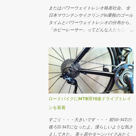
ときの平均的なケイデンスにおけるギア比と
総重量から計算してます。ちなみにライダー
((4・(-27・a^2・d + 3・a・√(3・(27・a^2・
速度に当てはめたうえで、手持ちのスプロケ
またはパワーウェイトレシオ格差社会。 全
の体重がもっと大きいと機材重量の影響が小
d^2 + 4・a・c^3))))^(1/3) + |(4・(-27・a^2・
ットで合致するものを選定する流れです。
日本マウンテンサイクリングin乗鞍のゴール
さくなり、ライダーのパワーウェイトレシオ
d - 3・a・√(3・(27・a^2・d^2 + 4・a・
速度分布の最小値と最大値に収まって、でき
タイムとパワーウェイトレシオの分布から、
が同じでも少し速く走れるようになります。
c^3))))|^(1/3) ・-1) それぞれこの3つの式で計
るだけクロスレシオになるように...ってかん
「ホビーレーサー」ってどんな人たちなのか
逆に言うと機材の軽量化はライダーの体重が
算できる。いずれも平坦路を想定。 例え
じで選でる。手持ちのスプロケットでカバー
を想像してみるテスツ。 まずは2009年大会
小さい方が効く。その辺をまとめたエントリ
ば、大気密度1.226kg/m^3、Crr=0.004、
できない場合はあきらめる。美ヶ原とか。あ
のチャンピオン、ロード年代別男女のゴール
は こちら 。
m=65kg、g=9.81m/s^2の状況において、
と鳥海山の1stステージ個人TTみたく絶対チ
タイムの分布。横軸がタイムで縦軸が度数
CdA=0.215で速度11.11m/s(40km/h)で走る必
ェーン落ちさせたくない場合はフロント50T
(人数)ですが、横軸についてはlog(x[sec])で
要なパワーは1の式で w = 0.5・0.215・
のままで収まるようなギアを選んだり。 ギ
対数変換 してるのでスケールに注意。 乗鞍
1.226・11.11^3 + 0.004・65・9.81・11.11 w =
ア比とケイデンスから速度を求める場...
2009年大会ゴールタイムの分布 最頻値は
209.07 同様に速度11.11m/s(40km/h)で
8.58316757(89分)で、標準偏差は
209.07Wで走行時のCdAは2の式で CdA =
0.23828524。グラフの横軸では最頻値89分
(209.07 - 0.004・65・9.81・11.11)/(0.5・
を中心に標準偏差±1〜3でタイムと、タイム
ロードバイクにMTB用10速ドライブトレイ
1.226・11.11^3) CdA = 0.2149 CdA=0.215で
から推定したパワーウェイトレシオをマーキ
ンを装着
209.07Wで走った終端速度は3の式で (省略)
ングしてます。パワーウェイトレシオについ
v = 11.1099 という感じに求められる。 同様
ては 体重: 61[kg] バイク: 7.5[kg] 装備: 2[kg]
すごく・・・大きいです・・・ 前50-34Tの
の速度で"10ワットセーブする"というフレー
総重量: 70.5[kg] 転がり抵抗係数: 0.0045 空
後ろ11-34Tになったよ。漢らしいような気さ
ムに乗り換えた...
気抵抗係数: 0.3299 (てきとう) という「標準
えしてきた。 美ヶ原やターンパイクみたく