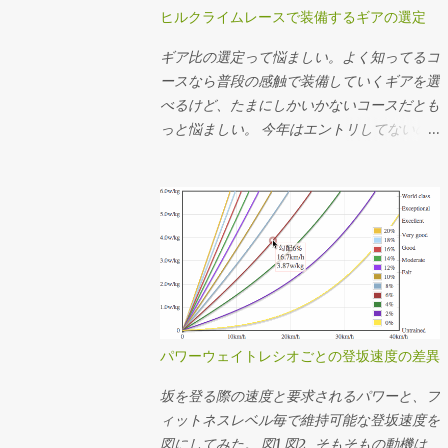
ヒルクライムレースで装備するギアの選定
ギア比の選定って悩ましい。よく知ってるコ
ースなら普段の感触で装備していくギアを選
べるけど、たまにしかいかないコースだとも
っと悩ましい。 今年はエントリしてないの
でアレだけど、 昨年のMt.富士ヒルクライム
では前50-34T、後ろ15-25Tを使った。去年
のログの速度とケイデンスから使用したギア
を推定してその分布を見たらこんな感じだっ
た。タイムは1時間13分24秒。 全体の平均
ケイデンスは83rpm。殆どの場面で34x17〜
22で回してたことになるか。記憶の範囲で
は丁度良い装備だったなという感想。結局
34x25Tは使ってなくて、最後の緩斜面は
パワーウェイトレシオごとの登坂速度の差異
37km/hぐらいまで速度が伸びたけど50x15T
を90rpm弱で回してちょうどギリギリだっ
坂を登る際の速度と要求されるパワーと、フ
たことになる。あー34x15T(2.266)が100秒ち
ィットネスレベル毎で維持可能な登坂速度を
ょいあるけど、うちのインナートップは激し
図にしてみた。 図1 図2 そもそもの動機は