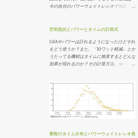
くチェーンリングに当たってうっとおしいの
今の自分のパワーウェイトレシオで勾配ごと
でたぶん50x22T(2.272)だと思う。 勾配のデ
に必要なギア比を計算しようとしてたんだけ
ータを持っているコースであれば 想定パワ
ど、図にしてみたら使い回しできそうだった
ーまたは想定タイムを仮決めする 脳内サイ
ので先行してポスト。 ここでいう「フィッ
空気抵抗とパワーとタイムの計算式
クリング でシミュレーションして速度の推
トネスレベル」は「FTPのパワーウェイトレ
CdAやパワーは計れるようになったけどそれ
移を調べる シミュレーションした速度の分
シオ」から分類したもので、レベル分けの元
をどう使うか？また、「10ワット軽減」とか
布を元に使用するギア比を決定する ってか
ネタはAndrew Cogganの Power Profiling
うたってる機材はタイムに換算するとどんな
んじで決めてます。勾配のデータがない場合
Spreadsheet v 4.0 。 それぞれライダーが
効果が現れるのか？その計算方法。 w : パワ
はルートラボやGarmin Connectその他諸々
52kg、バイクが8kg、ウェアやシューズなど
ー[watt] CdA : 空気抵抗係数[m^2] p : 大気
から粗くてもいいので距離・標高のデータを
のその他装備が2kgと、僕の装備で計算して
密度[kg/m^3] v : 速度[m/s] Crr : 転がり抵抗
ゲトして上記のシミュレーションをやりま
ます。このページではグラフを画像として表
係数 m : 質量[kg] g : 重力加速度[m/s^2] 1.
す。脳内サイクリングは裏でJSON形式のデ
示していますが、グラフ自体はJavaScriptで
CdAと速度からパワーを求める式 w = 0.5・
ータを返すAPIを使ってるので、それを直指
書いていてインタラクティブに値を見ること
CdA・p・v^3 + Crr・m・g・v 2. 速度とパ
定してヒストグラム書いてる。 3番目の速度
ができますし、必要に応じて下記のソースコ
ワーからCdAを求める式(1を変形) CdA = (w
の分布から、 最小値(いちばん遅くなる急勾
ードを弄ってみることもできますです。 各
- Crr・m・g・v) / (0.5・p・v^3) 3. CdAとパ
配の速度) 最大値(いちばん速くなる緩斜面
勾配での速度と動力/体重比 各フィットネス
ワーから終端速度を求める式(1を三次方程式
or 下りの速度) 中央値(滞在時間がもっとも
レベルにおける登坂速度 パワーウェイトレ
の解の公式でゴニョる) a = 0.5 ・p ・CdA c
多くなる速度) を見たうえで、普段山を登る
シオはライダーの体重から、速度やパワーは
乗鞍のタイム分布とパワーウェイトレシオ表
= m ・g ・Crr d = w ・-1 v = 1 / (6・a)・