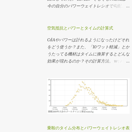
くチェーンリングに当たってうっとおしいの
今の自分のパワーウェイトレシオで勾配ごと
でたぶん50x22T(2.272)だと思う。 勾配のデ
に必要なギア比を計算しようとしてたんだけ
ータを持っているコースであれば 想定パワ
ど、図にしてみたら使い回しできそうだった
ーまたは想定タイムを仮決めする 脳内サイ
ので先行してポスト。 ここでいう「フィッ
空気抵抗とパワーとタイムの計算式
クリング でシミュレーションして速度の推
トネスレベル」は「FTPのパワーウェイトレ
CdAやパワーは計れるようになったけどそれ
移を調べる シミュレーションした速度の分
シオ」から分類したもので、レベル分けの元
をどう使うか？また、「10ワット軽減」とか
布を元に使用するギア比を決定する ってか
ネタはAndrew Cogganの Power Profiling
うたってる機材はタイムに換算するとどんな
んじで決めてます。勾配のデータがない場合
Spreadsheet v 4.0 。 それぞれライダーが
効果が現れるのか？その計算方法。 w : パワ
はルートラボやGarmin Connectその他諸々
52kg、バイクが8kg、ウェアやシューズなど
ー[watt] CdA : 空気抵抗係数[m^2] p : 大気
から粗くてもいいので距離・標高のデータを
のその他装備が2kgと、僕の装備で計算して
密度[kg/m^3] v : 速度[m/s] Crr : 転がり抵抗
ゲトして上記のシミュレーションをやりま
ます。このページではグラフを画像として表
係数 m : 質量[kg] g : 重力加速度[m/s^2] 1.
す。脳内サイクリングは裏でJSON形式のデ
示していますが、グラフ自体はJavaScriptで
CdAと速度からパワーを求める式 w = 0.5・
ータを返すAPIを使ってるので、それを直指
書いていてインタラクティブに値を見ること
CdA・p・v^3 + Crr・m・g・v 2. 速度とパ
定してヒストグラム書いてる。 3番目の速度
ができますし、必要に応じて下記のソースコ
ワーからCdAを求める式(1を変形) CdA = (w
の分布から、 最小値(いちばん遅くなる急勾
ードを弄ってみることもできますです。 各
- Crr・m・g・v) / (0.5・p・v^3) 3. CdAとパ
配の速度) 最大値(いちばん速くなる緩斜面
勾配での速度と動力/体重比 各フィットネス
ワーから終端速度を求める式(1を三次方程式
or 下りの速度) 中央値(滞在時間がもっとも
レベルにおける登坂速度 パワーウェイトレ
の解の公式でゴニョる) a = 0.5 ・p ・CdA c
多くなる速度) を見たうえで、普段山を登る
シオはライダーの体重から、速度やパワーは
乗鞍のタイム分布とパワーウェイトレシオ表
= m ・g ・Crr d = w ・-1 v = 1 / (6・a)・