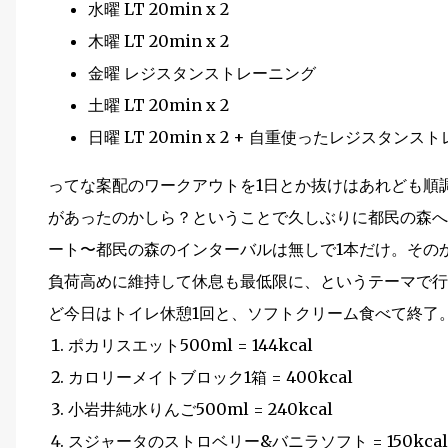
水曜 LT 20min x 2
木曜 LT 20min x 2
金曜 レジスタンストレーニング
土曜 LT 20min x 2
日曜 LT 20min x 2 + 自重使ったレジスタンス
ってな案配のワークアウトを1日とか抜けはあれども順
があったのかしら？ということで久しぶりに都民の森へ
ート〜都民の森のインターバルは無しで1本だけ。その
負荷高めに維持して休息も最低限に、というテーマで行
ど今日はトイレ休憩1回と、ソフトクリーム食べて終了
ポカリスエット500ml = 144kcal
カロリーメイトブロック1箱 = 400kcal
小岩井純水りんご500ml = 240kcal
スジャータのストロベリー&バニラソフト = 150kca