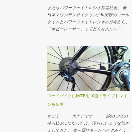
ときの平均的なケイデンスにおけるギア比と
総重量から計算してます。ちなみにライダー
((4・(-27・a^2・d + 3・a・√(3・(27・a^2・
速度に当てはめたうえで、手持ちのスプロケ
またはパワーウェイトレシオ格差社会。 全
の体重がもっと大きいと機材重量の影響が小
d^2 + 4・a・c^3))))^(1/3) + |(4・(-27・a^2・
ットで合致するものを選定する流れです。
日本マウンテンサイクリングin乗鞍のゴール
さくなり、ライダーのパワーウェイトレシオ
d - 3・a・√(3・(27・a^2・d^2 + 4・a・
速度分布の最小値と最大値に収まって、でき
タイムとパワーウェイトレシオの分布から、
が同じでも少し速く走れるようになります。
c^3))))|^(1/3) ・-1) それぞれこの3つの式で計
るだけクロスレシオになるように...ってかん
「ホビーレーサー」ってどんな人たちなのか
逆に言うと機材の軽量化はライダーの体重が
算できる。いずれも平坦路を想定。 例え
じで選でる。手持ちのスプロケットでカバー
を想像してみるテスツ。 まずは2009年大会
小さい方が効く。その辺をまとめたエントリ
ば、大気密度1.226kg/m^3、Crr=0.004、
できない場合はあきらめる。美ヶ原とか。あ
のチャンピオン、ロード年代別男女のゴール
は こちら 。
m=65kg、g=9.81m/s^2の状況において、
と鳥海山の1stステージ個人TTみたく絶対チ
タイムの分布。横軸がタイムで縦軸が度数
CdA=0.215で速度11.11m/s(40km/h)で走る必
ェーン落ちさせたくない場合はフロント50T
(人数)ですが、横軸についてはlog(x[sec])で
要なパワーは1の式で w = 0.5・0.215・
のままで収まるようなギアを選んだり。 ギ
対数変換 してるのでスケールに注意。 乗鞍
1.226・11.11^3 + 0.004・65・9.81・11.11 w =
ア比とケイデンスから速度を求める場...
2009年大会ゴールタイムの分布 最頻値は
209.07 同様に速度11.11m/s(40km/h)で
8.58316757(89分)で、標準偏差は
209.07Wで走行時のCdAは2の式で CdA =
0.23828524。グラフの横軸では最頻値89分
(209.07 - 0.004・65・9.81・11.11)/(0.5・
を中心に標準偏差±1〜3でタイムと、タイム
ロードバイクにMTB用10速ドライブトレイ
1.226・11.11^3) CdA = 0.2149 CdA=0.215で
から推定したパワーウェイトレシオをマーキ
ンを装着
209.07Wで走った終端速度は3の式で (省略)
ングしてます。パワーウェイトレシオについ
v = 11.1099 という感じに求められる。 同様
ては 体重: 61[kg] バイク: 7.5[kg] 装備: 2[kg]
すごく・・・大きいです・・・ 前50-34Tの
の速度で"10ワットセーブする"というフレー
総重量: 70.5[kg] 転がり抵抗係数: 0.0045 空
後ろ11-34Tになったよ。漢らしいような気さ
ムに乗り換えた...
気抵抗係数: 0.3299 (てきとう) という「標準
えしてきた。 美ヶ原やターンパイクみたく