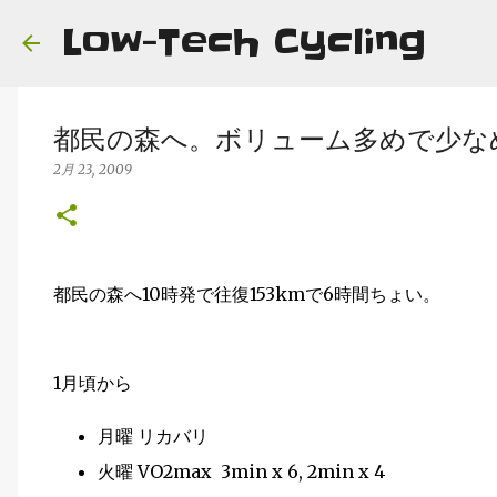
Low-Tech Cycling
都民の森へ。ボリューム多めで少な
2月 23, 2009
都民の森へ10時発で往復153kmで6時間ちょい。
1月頃から
月曜 リカバリ
火曜 VO2max 3min x 6, 2min x 4