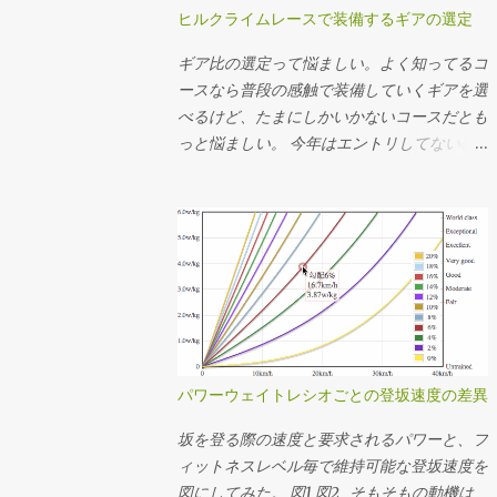
ヒルクライムレースで装備するギアの選定
ギア比の選定って悩ましい。よく知ってるコ
ースなら普段の感触で装備していくギアを選
べるけど、たまにしかいかないコースだとも
っと悩ましい。 今年はエントリしてないの
でアレだけど、 昨年のMt.富士ヒルクライム
では前50-34T、後ろ15-25Tを使った。去年
のログの速度とケイデンスから使用したギア
を推定してその分布を見たらこんな感じだっ
た。タイムは1時間13分24秒。 全体の平均
ケイデンスは83rpm。殆どの場面で34x17〜
22で回してたことになるか。記憶の範囲で
は丁度良い装備だったなという感想。結局
34x25Tは使ってなくて、最後の緩斜面は
パワーウェイトレシオごとの登坂速度の差異
37km/hぐらいまで速度が伸びたけど50x15T
を90rpm弱で回してちょうどギリギリだっ
坂を登る際の速度と要求されるパワーと、フ
たことになる。あー34x15T(2.266)が100秒ち
ィットネスレベル毎で維持可能な登坂速度を
ょいあるけど、うちのインナートップは激し
図にしてみた。 図1 図2 そもそもの動機は