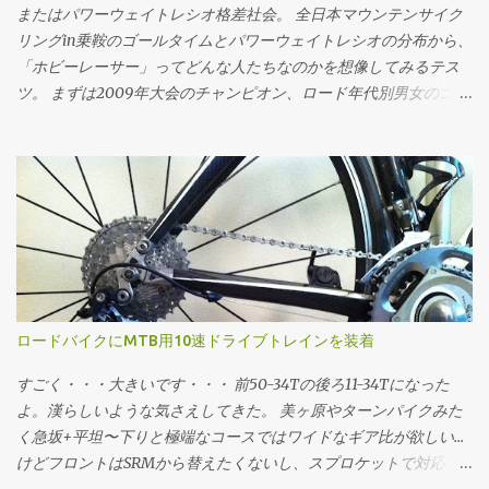
て、CdA=0.215で速度11.11m/s(40km/h)で走る必要なパワーは1の
またはパワーウェイトレシオ格差社会。 全日本マウンテンサイク
式で w = 0.5・0.215・1.226・11.11^3 + 0.004・65・9.81・11.11 w =
リングin乗鞍のゴールタイムとパワーウェイトレシオの分布から、
209.07 同様に速度11.11m/s(40km/h)で209.07Wで走行時のCdAは2
「ホビーレーサー」ってどんな人たちなのかを想像してみるテス
の式で CdA = (209.07 - 0.004・65・9.81・11.11)/(0.5・1.226・
ツ。 まずは2009年大会のチャンピオン、ロード年代別男女のゴー
11.11^3) CdA = 0.2149 CdA=0.215で209.07Wで走った終端速度は3の
ルタイムの分布。横軸がタイムで縦軸が度数(人数)ですが、横軸に
式で (省略) v = 11.1099 という感じに求められる。 同様の速度で"10
ついてはlog(x[sec])で対数変換 してるのでスケールに注意。 乗鞍
ワットセーブする"というフレームに乗り換えた...
2009年大会ゴールタイムの分布 最頻値は8.58316757(89分)で、標
準偏差は0.23828524。グラフの横軸では最頻値89分を中心に標準
偏差±1〜3でタイムと、タイムから推定したパワーウェイトレシオ
をマーキングしてます。パワーウェイトレシオについては 体重:
61[kg] バイク: 7.5[kg] 装備: 2[kg] 総重量: 70.5[kg] 転がり抵抗係
数: 0.0045 空気抵抗係数: 0.3299 (てきとう) という「標準的ホビー
レーサー(笑)」を想定し、現地で採取した乗鞍の詳細な勾配データ
ロードバイクにMTB用10速ドライブトレインを装着
上で、走行抵抗・加速度・大気密度etc...を加味した物理シミュレ
ーションで求めています。平たく言えば 脳内サイクリング のエン
すごく・・・大きいです・・・ 前50-34Tの後ろ11-34Tになった
ジンです。 全3634サンプルのうち、標準偏差の区間ごとに 標準偏
よ。漢らしいような気さえしてきた。 美ヶ原やターンパイクみた
差-3の区間である43〜55分の間に0 (0%) 標準偏差-2の区間である
く急坂+平坦〜下りと極端なコースではワイドなギア比が欲しい...
55〜70分の間に206人 (5.6%) 標準偏差-1の区間である70〜89分の
けどフロントはSRMから替えたくないし、スプロケットで対応す
間に1236人 (34.0%) 標準偏差+1の区間である89〜113分の間に1407
るにもロード用じゃせいぜい11-28Tや12-30T... ってことでそーいう