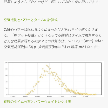
Garmin Connectその他諸々から粗くてもいいので距離・標高のデ
計算しようとしてたんだけど、図にしてみたら使い回しできそう
ータをゲトして上記のシミュレーションをやります。脳内サイク
だったので先行してポスト。 ここでいう「フィットネスレベル」
リングは裏でJSON形式のデータを返すAPIを使ってるので、それを
は「FTPのパワーウェイトレシオ」から分類したもので、レベル分
直指定してヒストグラム書いてる。 3番目の速度の分布から、 最
けの元ネタはAndrew Cogganの Power Profiling Spreadsheet v 4.0
空気抵抗とパワーとタイムの計算式
小値(いちばん遅くなる急勾配の速度) 最大値(いちばん速くなる緩
。 それぞれライダーが52kg、バイクが8kg、ウェアやシューズな
CdAやパワーは計れるようになったけどそれをどう使うか？ま
斜面 or 下りの速度) 中央値(滞在時間がもっとも多くなる速度) を
どのその他装備が2kgと、僕の装備で計算してます。このページで
た、「10ワット軽減」とかうたってる機材はタイムに換算すると
見たうえで、普段山を登るときの平均的なケイデンスにおけるギ
はグラフを画像として表示していますが、グラフ自体はJavaScript
どんな効果が現れるのか？その計算方法。 w : パワー[watt] CdA :
ア比と速度に当てはめたうえで、手持ちのスプロケットで合致す
で書いていてインタラクティブに値を見ることができますし、必
空気抵抗係数[m^2] p : 大気密度[kg/m^3] v : 速度[m/s] Crr : 転がり
るものを選定する流れです。 速度分布の最小値と最大値に収まっ
要に応じて下記のソースコードを弄ってみることもできますで
抵抗係数 m : 質量[kg] g : 重力加速度[m/s^2] 1. CdAと速度からパ
て、できるだけクロスレシオになるように...ってかんじで選でる。
す。 各勾配での速度と動力/体重比 各フィットネスレベルにおける
ワーを求める式 w = 0.5・CdA・p・v^3 + Crr・m・g・v 2. 速度と
手持ちのスプロケットでカバーできない場合はあきらめる。美ヶ
登坂速度 パワーウェイトレシオはライダーの体重から、速度やパ
パワーからCdAを求める式(1を変形) CdA = (w - Crr・m・g・v) /
原とか。あと鳥海山の1stステージ個人TTみたく絶対チェーン落ち
ワーは総重量から計算してます。ちなみにライダーの体重がもっ
(0.5・p・v^3) 3. CdAとパワーから終端速度を求める式(1を三次方程
させたくない場合はフロント50Tのままで収まるようなギアを選ん
と大きいと機材重量の影響が小さくなり、ライダーのパワーウェ
式の解の公式でゴニョる) a = 0.5 ・p ・CdA c = m ・g ・Crr d =
だり。 ギア比とケイデンスから速度を求める場...
イトレシオが同じでも少し速く走れるようになります。逆に言う
w ・-1 v = 1 / (6・a)・((4・(-27・a^2・d + 3・a・√(3・(27・
と機材の軽量化はライダーの体重が小さい方が効く。その辺をま
a^2・d^2 + 4・a・c^3))))^(1/3) + |(4・(-27・a^2・d - 3・a・√(3・
とめたエントリは こちら 。
(27・a^2・d^2 + 4・a・c^3))))|^(1/3) ・-1) それぞれこの3つの式で
計算できる。いずれも平坦路を想定。 例えば、大気密度
乗鞍のタイム分布とパワーウェイトレシオ表
1.226kg/m^3、Crr=0.004、m=65kg、g=9.81m/s^2の状況におい