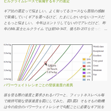
ヒルクライムレースで装備するギアの選定
ギア比の選定って悩ましい。よく知ってるコースなら普段の感触
で装備していくギアを選べるけど、たまにしかいかないコースだ
ともっと悩ましい。 今年はエントリしてないのでアレだけど、 昨
年のMt.富士ヒルクライム では前50-34T、後ろ15-25Tを使った。
去年のログの速度とケイデンスから使用したギアを推定してその
分布を見たらこんな感じだった。タイムは1時間13分24秒。 全体
の平均ケイデンスは83rpm。殆どの場面で34x17〜22で回してたこ
とになるか。記憶の範囲では丁度良い装備だったなという感想。
結局34x25Tは使ってなくて、最後の緩斜面は37km/hぐらいまで
速度が伸びたけど50x15Tを90rpm弱で回してちょうどギリギリだ
ったことになる。あー34x15T(2.266)が100秒ちょいあるけど、う
ちのインナートップは激しくチェーンリングに当たってうっとお
しいのでたぶん50x22T(2.272)だと思う。 勾配のデータを持って
パワーウェイトレシオごとの登坂速度の差異
いるコースであれば 想定パワーまたは想定タイムを仮決めする 脳
内サイクリング でシミュレーションして速度の推移を調べる シミ
坂を登る際の速度と要求されるパワーと、フィットネスレベル毎
ュレーションした速度の分布を元に使用するギア比を決定する っ
で維持可能な登坂速度を図にしてみた。 図1 図2 そもそもの動機
てかんじで決めてます。勾配のデータがない場合はルートラボや
は今の自分のパワーウェイトレシオで勾配ごとに必要なギア比を