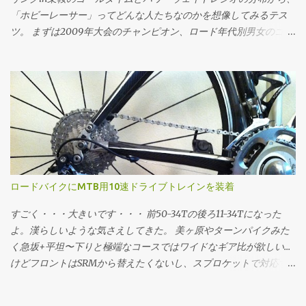
209.07 同様に速度11.11m/s(40km/h)で209.07Wで走行時のCdAは2
「ホビーレーサー」ってどんな人たちなのかを想像してみるテス
の式で CdA = (209.07 - 0.004・65・9.81・11.11)/(0.5・1.226・
ツ。 まずは2009年大会のチャンピオン、ロード年代別男女のゴー
11.11^3) CdA = 0.2149 CdA=0.215で209.07Wで走った終端速度は3の
ルタイムの分布。横軸がタイムで縦軸が度数(人数)ですが、横軸に
式で (省略) v = 11.1099 という感じに求められる。 同様の速度で"10
ついてはlog(x[sec])で対数変換 してるのでスケールに注意。 乗鞍
ワットセーブする"というフレームに乗り換えた...
2009年大会ゴールタイムの分布 最頻値は8.58316757(89分)で、標
準偏差は0.23828524。グラフの横軸では最頻値89分を中心に標準
偏差±1〜3でタイムと、タイムから推定したパワーウェイトレシオ
をマーキングしてます。パワーウェイトレシオについては 体重:
61[kg] バイク: 7.5[kg] 装備: 2[kg] 総重量: 70.5[kg] 転がり抵抗係
数: 0.0045 空気抵抗係数: 0.3299 (てきとう) という「標準的ホビー
レーサー(笑)」を想定し、現地で採取した乗鞍の詳細な勾配データ
ロードバイクにMTB用10速ドライブトレインを装着
上で、走行抵抗・加速度・大気密度etc...を加味した物理シミュレ
ーションで求めています。平たく言えば 脳内サイクリング のエン
すごく・・・大きいです・・・ 前50-34Tの後ろ11-34Tになった
ジンです。 全3634サンプルのうち、標準偏差の区間ごとに 標準偏
よ。漢らしいような気さえしてきた。 美ヶ原やターンパイクみた
差-3の区間である43〜55分の間に0 (0%) 標準偏差-2の区間である
く急坂+平坦〜下りと極端なコースではワイドなギア比が欲しい...
55〜70分の間に206人 (5.6%) 標準偏差-1の区間である70〜89分の
けどフロントはSRMから替えたくないし、スプロケットで対応す
間に1236人 (34.0%) 標準偏差+1の区間である89〜113分の間に1407
るにもロード用じゃせいぜい11-28Tや12-30T... ってことでそーいう
人 (38.7%) 標準偏差+2の区間である113〜143分の間に580人 (15.9%)
コースはMTBのリアディレイラーとスプロケットをいれてカバー