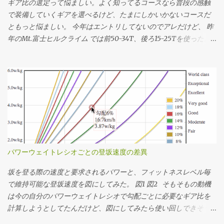
ギア比の選定って悩ましい。よく知ってるコースなら普段の感触
で装備していくギアを選べるけど、たまにしかいかないコースだ
ともっと悩ましい。 今年はエントリしてないのでアレだけど、 昨
年のMt.富士ヒルクライム では前50-34T、後ろ15-25Tを使った。
去年のログの速度とケイデンスから使用したギアを推定してその
分布を見たらこんな感じだった。タイムは1時間13分24秒。 全体
の平均ケイデンスは83rpm。殆どの場面で34x17〜22で回してたこ
とになるか。記憶の範囲では丁度良い装備だったなという感想。
結局34x25Tは使ってなくて、最後の緩斜面は37km/hぐらいまで
速度が伸びたけど50x15Tを90rpm弱で回してちょうどギリギリだ
ったことになる。あー34x15T(2.266)が100秒ちょいあるけど、う
ちのインナートップは激しくチェーンリングに当たってうっとお
しいのでたぶん50x22T(2.272)だと思う。 勾配のデータを持って
パワーウェイトレシオごとの登坂速度の差異
いるコースであれば 想定パワーまたは想定タイムを仮決めする 脳
内サイクリング でシミュレーションして速度の推移を調べる シミ
坂を登る際の速度と要求されるパワーと、フィットネスレベル毎
ュレーションした速度の分布を元に使用するギア比を決定する っ
で維持可能な登坂速度を図にしてみた。 図1 図2 そもそもの動機
てかんじで決めてます。勾配のデータがない場合はルートラボや
は今の自分のパワーウェイトレシオで勾配ごとに必要なギア比を
Garmin Connectその他諸々から粗くてもいいので距離・標高のデ
計算しようとしてたんだけど、図にしてみたら使い回しできそう
ータをゲトして上記のシミュレーションをやります。脳内サイク
だったので先行してポスト。 ここでいう「フィットネスレベル」