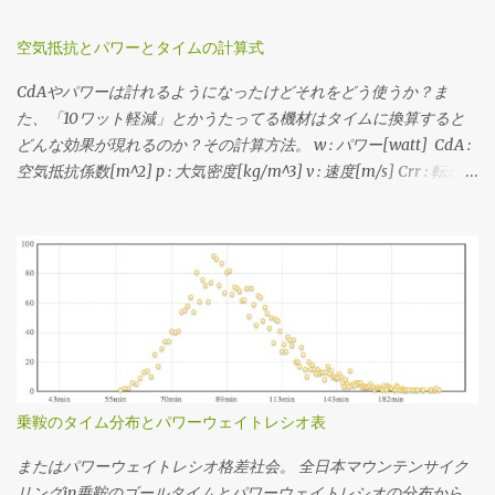
リングは裏でJSON形式のデータを返すAPIを使ってるので、それを
は「FTPのパワーウェイトレシオ」から分類したもので、レベル分
直指定してヒストグラム書いてる。 3番目の速度の分布から、 最
けの元ネタはAndrew Cogganの Power Profiling Spreadsheet v 4.0
空気抵抗とパワーとタイムの計算式
小値(いちばん遅くなる急勾配の速度) 最大値(いちばん速くなる緩
。 それぞれライダーが52kg、バイクが8kg、ウェアやシューズな
CdAやパワーは計れるようになったけどそれをどう使うか？ま
斜面 or 下りの速度) 中央値(滞在時間がもっとも多くなる速度) を
どのその他装備が2kgと、僕の装備で計算してます。このページで
た、「10ワット軽減」とかうたってる機材はタイムに換算すると
見たうえで、普段山を登るときの平均的なケイデンスにおけるギ
はグラフを画像として表示していますが、グラフ自体はJavaScript
どんな効果が現れるのか？その計算方法。 w : パワー[watt] CdA :
ア比と速度に当てはめたうえで、手持ちのスプロケットで合致す
で書いていてインタラクティブに値を見ることができますし、必
空気抵抗係数[m^2] p : 大気密度[kg/m^3] v : 速度[m/s] Crr : 転がり
るものを選定する流れです。 速度分布の最小値と最大値に収まっ
要に応じて下記のソースコードを弄ってみることもできますで
抵抗係数 m : 質量[kg] g : 重力加速度[m/s^2] 1. CdAと速度からパ
て、できるだけクロスレシオになるように...ってかんじで選でる。
す。 各勾配での速度と動力/体重比 各フィットネスレベルにおける
ワーを求める式 w = 0.5・CdA・p・v^3 + Crr・m・g・v 2. 速度と
手持ちのスプロケットでカバーできない場合はあきらめる。美ヶ
登坂速度 パワーウェイトレシオはライダーの体重から、速度やパ
パワーからCdAを求める式(1を変形) CdA = (w - Crr・m・g・v) /
原とか。あと鳥海山の1stステージ個人TTみたく絶対チェーン落ち
ワーは総重量から計算してます。ちなみにライダーの体重がもっ
(0.5・p・v^3) 3. CdAとパワーから終端速度を求める式(1を三次方程
させたくない場合はフロント50Tのままで収まるようなギアを選ん
と大きいと機材重量の影響が小さくなり、ライダーのパワーウェ
式の解の公式でゴニョる) a = 0.5 ・p ・CdA c = m ・g ・Crr d =
だり。 ギア比とケイデンスから速度を求める場...
イトレシオが同じでも少し速く走れるようになります。逆に言う
w ・-1 v = 1 / (6・a)・((4・(-27・a^2・d + 3・a・√(3・(27・
と機材の軽量化はライダーの体重が小さい方が効く。その辺をま
a^2・d^2 + 4・a・c^3))))^(1/3) + |(4・(-27・a^2・d - 3・a・√(3・
とめたエントリは こちら 。
(27・a^2・d^2 + 4・a・c^3))))|^(1/3) ・-1) それぞれこの3つの式で
計算できる。いずれも平坦路を想定。 例えば、大気密度
乗鞍のタイム分布とパワーウェイトレシオ表
1.226kg/m^3、Crr=0.004、m=65kg、g=9.81m/s^2の状況におい
て、CdA=0.215で速度11.11m/s(40km/h)で走る必要なパワーは1の
またはパワーウェイトレシオ格差社会。 全日本マウンテンサイク
式で w = 0.5・0.215・1.226・11.11^3 + 0.004・65・9.81・11.11 w =
リングin乗鞍のゴールタイムとパワーウェイトレシオの分布から、