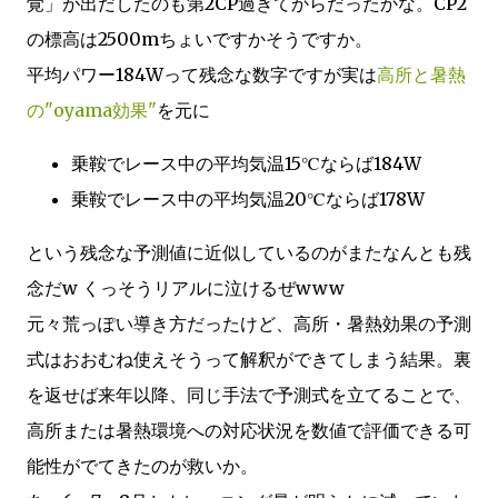
覚」が出だしたのも第2CP過ぎてからだったかな。CP2
の標高は2500mちょいですかそうですか。
平均パワー184Wって残念な数字ですが実は
高所と暑熱
の"oyama効果"
を元に
乗鞍でレース中の平均気温15℃ならば184W
乗鞍でレース中の平均気温20℃ならば178W
という残念な予測値に近似しているのがまたなんとも残
念だw くっそうリアルに泣けるぜwww
元々荒っぽい導き方だったけど、高所・暑熱効果の予測
式はおおむね使えそうって解釈ができてしまう結果。裏
を返せば来年以降、同じ手法で予測式を立てることで、
高所または暑熱環境への対応状況を数値で評価できる可
能性がでてきたのが救いか。