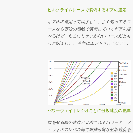
ヒルクライムレースで装備するギアの選定
ギア比の選定って悩ましい。よく知ってるコ
ースなら普段の感触で装備していくギアを選
べるけど、たまにしかいかないコースだとも
っと悩ましい。 今年はエントリしてないの
でアレだけど、 昨年のMt.富士ヒルクライム
では前50-34T、後ろ15-25Tを使った。去年
のログの速度とケイデンスから使用したギア
を推定してその分布を見たらこんな感じだっ
た。タイムは1時間13分24秒。 全体の平均
ケイデンスは83rpm。殆どの場面で34x17〜
22で回してたことになるか。記憶の範囲で
は丁度良い装備だったなという感想。結局
34x25Tは使ってなくて、最後の緩斜面は
パワーウェイトレシオごとの登坂速度の差異
37km/hぐらいまで速度が伸びたけど50x15T
を90rpm弱で回してちょうどギリギリだっ
坂を登る際の速度と要求されるパワーと、フ
たことになる。あー34x15T(2.266)が100秒ち
ィットネスレベル毎で維持可能な登坂速度を