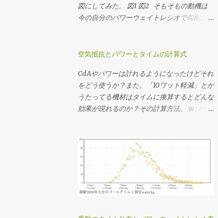
ょいあるけど、うちのインナートップは激し
図にしてみた。 図1 図2 そもそもの動機は
くチェーンリングに当たってうっとおしいの
今の自分のパワーウェイトレシオで勾配ごと
でたぶん50x22T(2.272)だと思う。 勾配のデ
に必要なギア比を計算しようとしてたんだけ
ータを持っているコースであれば 想定パワ
ど、図にしてみたら使い回しできそうだった
ーまたは想定タイムを仮決めする 脳内サイ
ので先行してポスト。 ここでいう「フィッ
空気抵抗とパワーとタイムの計算式
クリング でシミュレーションして速度の推
トネスレベル」は「FTPのパワーウェイトレ
CdAやパワーは計れるようになったけどそれ
移を調べる シミュレーションした速度の分
シオ」から分類したもので、レベル分けの元
をどう使うか？また、「10ワット軽減」とか
布を元に使用するギア比を決定する ってか
ネタはAndrew Cogganの Power Profiling
うたってる機材はタイムに換算するとどんな
んじで決めてます。勾配のデータがない場合
Spreadsheet v 4.0 。 それぞれライダーが
効果が現れるのか？その計算方法。 w : パワ
はルートラボやGarmin Connectその他諸々
52kg、バイクが8kg、ウェアやシューズなど
ー[watt] CdA : 空気抵抗係数[m^2] p : 大気
から粗くてもいいので距離・標高のデータを
のその他装備が2kgと、僕の装備で計算して
密度[kg/m^3] v : 速度[m/s] Crr : 転がり抵抗
ゲトして上記のシミュレーションをやりま
ます。このページではグラフを画像として表
係数 m : 質量[kg] g : 重力加速度[m/s^2] 1.
す。脳内サイクリングは裏でJSON形式のデ
示していますが、グラフ自体はJavaScriptで
CdAと速度からパワーを求める式 w = 0.5・
ータを返すAPIを使ってるので、それを直指
書いていてインタラクティブに値を見ること
CdA・p・v^3 + Crr・m・g・v 2. 速度とパ
定してヒストグラム書いてる。 3番目の速度
ができますし、必要に応じて下記のソースコ
ワーからCdAを求める式(1を変形) CdA = (w
の分布から、 最小値(いちばん遅くなる急勾
ードを弄ってみることもできますです。 各
- Crr・m・g・v) / (0.5・p・v^3) 3. CdAとパ
配の速度) 最大値(いちばん速くなる緩斜面
勾配での速度と動力/体重比 各フィットネス
ワーから終端速度を求める式(1を三次方程式
or 下りの速度) 中央値(滞在時間がもっとも
レベルにおける登坂速度 パワーウェイトレ
の解の公式でゴニョる) a = 0.5 ・p ・CdA c
多くなる速度) を見たうえで、普段山を登る
シオはライダーの体重から、速度やパワーは