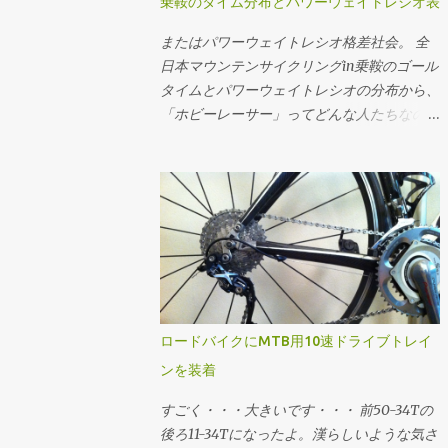
乗鞍のタイム分布とパワーウェイトレシオ表
= m ・g ・Crr d = w ・-1 v = 1 / (6・a)・
ときの平均的なケイデンスにおけるギア比と
総重量から計算してます。ちなみにライダー
((4・(-27・a^2・d + 3・a・√(3・(27・a^2・
速度に当てはめたうえで、手持ちのスプロケ
またはパワーウェイトレシオ格差社会。 全
の体重がもっと大きいと機材重量の影響が小
d^2 + 4・a・c^3))))^(1/3) + |(4・(-27・a^2・
ットで合致するものを選定する流れです。
日本マウンテンサイクリングin乗鞍のゴール
さくなり、ライダーのパワーウェイトレシオ
d - 3・a・√(3・(27・a^2・d^2 + 4・a・
速度分布の最小値と最大値に収まって、でき
タイムとパワーウェイトレシオの分布から、
が同じでも少し速く走れるようになります。
c^3))))|^(1/3) ・-1) それぞれこの3つの式で計
るだけクロスレシオになるように...ってかん
「ホビーレーサー」ってどんな人たちなのか
逆に言うと機材の軽量化はライダーの体重が
算できる。いずれも平坦路を想定。 例え
じで選でる。手持ちのスプロケットでカバー
を想像してみるテスツ。 まずは2009年大会
小さい方が効く。その辺をまとめたエントリ
ば、大気密度1.226kg/m^3、Crr=0.004、
できない場合はあきらめる。美ヶ原とか。あ
のチャンピオン、ロード年代別男女のゴール
は こちら 。
m=65kg、g=9.81m/s^2の状況において、
と鳥海山の1stステージ個人TTみたく絶対チ
タイムの分布。横軸がタイムで縦軸が度数
CdA=0.215で速度11.11m/s(40km/h)で走る必
ェーン落ちさせたくない場合はフロント50T
(人数)ですが、横軸についてはlog(x[sec])で
要なパワーは1の式で w = 0.5・0.215・
のままで収まるようなギアを選んだり。 ギ
対数変換 してるのでスケールに注意。 乗鞍
1.226・11.11^3 + 0.004・65・9.81・11.11 w =
ア比とケイデンスから速度を求める場...
2009年大会ゴールタイムの分布 最頻値は
209.07 同様に速度11.11m/s(40km/h)で
8.58316757(89分)で、標準偏差は
209.07Wで走行時のCdAは2の式で CdA =
0.23828524。グラフの横軸では最頻値89分
(209.07 - 0.004・65・9.81・11.11)/(0.5・
を中心に標準偏差±1〜3でタイムと、タイム
ロードバイクにMTB用10速ドライブトレイ
1.226・11.11^3) CdA = 0.2149 CdA=0.215で
から推定したパワーウェイトレシオをマーキ
ンを装着
209.07Wで走った終端速度は3の式で (省略)
ングしてます。パワーウェイトレシオについ
v = 11.1099 という感じに求められる。 同様
ては 体重: 61[kg] バイク: 7.5[kg] 装備: 2[kg]
すごく・・・大きいです・・・ 前50-34Tの
の速度で"10ワットセーブする"というフレー
総重量: 70.5[kg] 転がり抵抗係数: 0.0045 空
後ろ11-34Tになったよ。漢らしいような気さ
ムに乗り換えた...