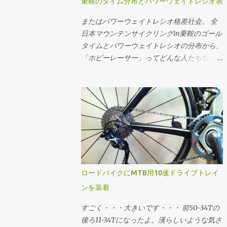
乗鞍のタイム分布とパワーウェイトレシオ表
= m ・g ・Crr d = w ・-1 v = 1 / (6・a)・
ときの平均的なケイデンスにおけるギア比と
総重量から計算してます。ちなみにライダー
((4・(-27・a^2・d + 3・a・√(3・(27・a^2・
速度に当てはめたうえで、手持ちのスプロケ
またはパワーウェイトレシオ格差社会。 全
の体重がもっと大きいと機材重量の影響が小
d^2 + 4・a・c^3))))^(1/3) + |(4・(-27・a^2・
ットで合致するものを選定する流れです。
日本マウンテンサイクリングin乗鞍のゴール
さくなり、ライダーのパワーウェイトレシオ
d - 3・a・√(3・(27・a^2・d^2 + 4・a・
速度分布の最小値と最大値に収まって、でき
タイムとパワーウェイトレシオの分布から、
が同じでも少し速く走れるようになります。
c^3))))|^(1/3) ・-1) それぞれこの3つの式で計
るだけクロスレシオになるように...ってかん
「ホビーレーサー」ってどんな人たちなのか
逆に言うと機材の軽量化はライダーの体重が
算できる。いずれも平坦路を想定。 例え
じで選でる。手持ちのスプロケットでカバー
を想像してみるテスツ。 まずは2009年大会
小さい方が効く。その辺をまとめたエントリ
ば、大気密度1.226kg/m^3、Crr=0.004、
できない場合はあきらめる。美ヶ原とか。あ
のチャンピオン、ロード年代別男女のゴール
は こちら 。
m=65kg、g=9.81m/s^2の状況において、
と鳥海山の1stステージ個人TTみたく絶対チ
タイムの分布。横軸がタイムで縦軸が度数
CdA=0.215で速度11.11m/s(40km/h)で走る必
ェーン落ちさせたくない場合はフロント50T
(人数)ですが、横軸についてはlog(x[sec])で
要なパワーは1の式で w = 0.5・0.215・
のままで収まるようなギアを選んだり。 ギ
対数変換 してるのでスケールに注意。 乗鞍
1.226・11.11^3 + 0.004・65・9.81・11.11 w =
ア比とケイデンスから速度を求める場...
2009年大会ゴールタイムの分布 最頻値は
209.07 同様に速度11.11m/s(40km/h)で
8.58316757(89分)で、標準偏差は
209.07Wで走行時のCdAは2の式で CdA =
0.23828524。グラフの横軸では最頻値89分
(209.07 - 0.004・65・9.81・11.11)/(0.5・
を中心に標準偏差±1〜3でタイムと、タイム
ロードバイクにMTB用10速ドライブトレイ
1.226・11.11^3) CdA = 0.2149 CdA=0.215で
から推定したパワーウェイトレシオをマーキ
ンを装着
209.07Wで走った終端速度は3の式で (省略)
ングしてます。パワーウェイトレシオについ
v = 11.1099 という感じに求められる。 同様
ては 体重: 61[kg] バイク: 7.5[kg] 装備: 2[kg]
すごく・・・大きいです・・・ 前50-34Tの
の速度で"10ワットセーブする"というフレー
総重量: 70.5[kg] 転がり抵抗係数: 0.0045 空
後ろ11-34Tになったよ。漢らしいような気さ
ムに乗り換えた...