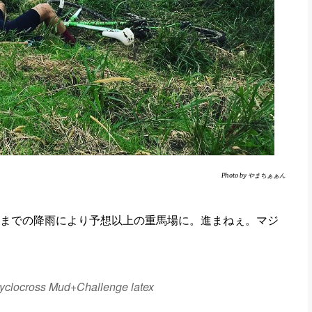
Photo by やまちぁぁん
までの降雨により予想以上の重馬場に。進まねぇ。マジ
cyclocross Mud+Challenge latex