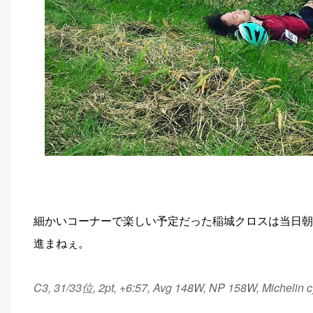
細かいコーナーで楽しい予定だった稲城クロスは当日朝
進まねぇ。
C3, 31/33位, 2pt, +6:57, Avg 148W, NP 158W, Michelin 