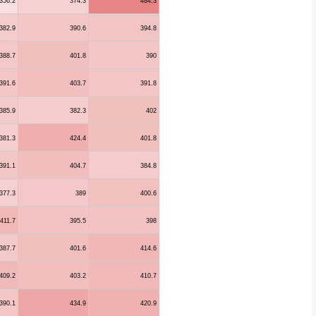
356.2
374.3
484.3
382.9
390.6
394.8
388.7
401.8
390
391.6
403.7
391.8
385.9
382.3
402
381.3
424.4
401.8
391.1
404.7
384.8
377.3
389
400.6
411.7
395.5
398
387.7
401.6
414.6
409.2
403.2
410.7
390.1
434.9
420.9