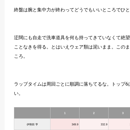
終盤は腕と集中力が終わってどうでもいいところでひと
迂闊にも自走で洗車道具を何も持ってきていなくて絶望
ことなきを得る。とはいえウェア類は泥いまま。このま
ころ。
ラップタイムは周回ごとに順調に落ちてるな。トップ6
い。
1
2
3
伊勢田 亨
349.9
332.9