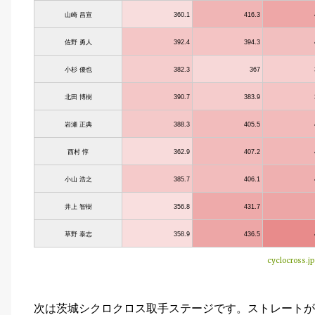
山崎 昌宣
360.1
416.3
佐野 勇人
392.4
394.3
小杉 優也
382.3
367
北田 博樹
390.7
383.9
岩瀬 正典
388.3
405.5
西村 惇
362.9
407.2
小山 浩之
385.7
406.1
井上 智樹
356.8
431.7
草野 泰志
358.9
436.5
cyclocross
次は茨城シクロクロス取手ステージです。ストレートが