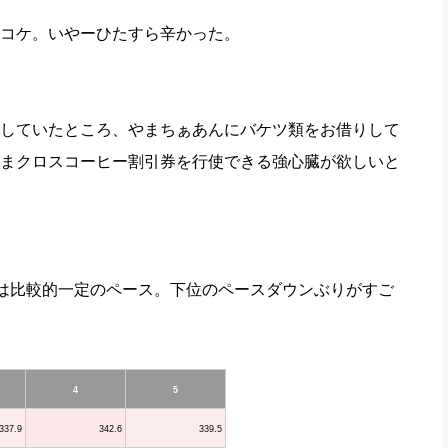
コケ。いやーひたすら辛かった。
していたところ、やまちぁあんにバケツ類をお借りして
まクロスコーヒー割引券を行使できる強心臓が欲しいと
は比較的一定のペース。下位のペースダウンぶりがすご
4
5
337.9
342.6
339.5