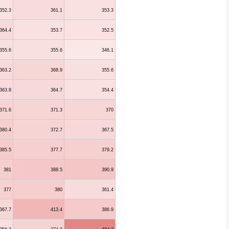
352.3
361.1
353.3
364.4
353.7
352.5
355.6
355.6
346.1
363.2
368.9
355.6
363.8
364.7
354.4
371.6
371.3
370
380.4
372.7
367.5
385.5
377.7
379.2
381
388.5
390.9
377
380
361.4
367.7
413.4
386.9