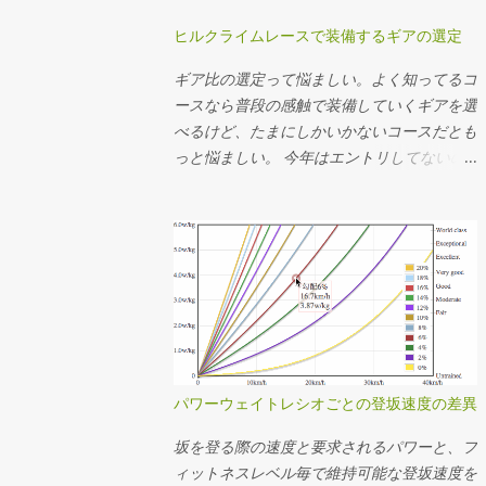
ヒルクライムレースで装備するギアの選定
ギア比の選定って悩ましい。よく知ってるコ
ースなら普段の感触で装備していくギアを選
べるけど、たまにしかいかないコースだとも
っと悩ましい。 今年はエントリしてないの
でアレだけど、 昨年のMt.富士ヒルクライム
では前50-34T、後ろ15-25Tを使った。去年
のログの速度とケイデンスから使用したギア
を推定してその分布を見たらこんな感じだっ
た。タイムは1時間13分24秒。 全体の平均
ケイデンスは83rpm。殆どの場面で34x17〜
22で回してたことになるか。記憶の範囲で
は丁度良い装備だったなという感想。結局
34x25Tは使ってなくて、最後の緩斜面は
パワーウェイトレシオごとの登坂速度の差異
37km/hぐらいまで速度が伸びたけど50x15T
を90rpm弱で回してちょうどギリギリだっ
坂を登る際の速度と要求されるパワーと、フ
たことになる。あー34x15T(2.266)が100秒ち
ィットネスレベル毎で維持可能な登坂速度を