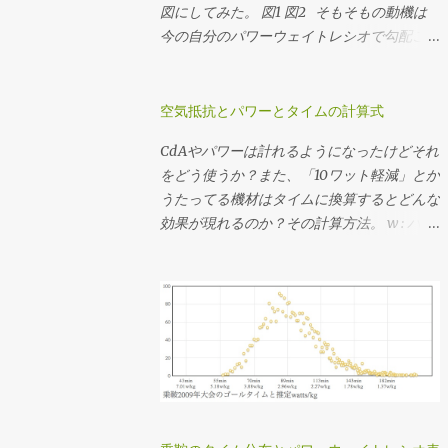
ょいあるけど、うちのインナートップは激し
図にしてみた。 図1 図2 そもそもの動機は
くチェーンリングに当たってうっとおしいの
今の自分のパワーウェイトレシオで勾配ごと
でたぶん50x22T(2.272)だと思う。 勾配のデ
に必要なギア比を計算しようとしてたんだけ
ータを持っているコースであれば 想定パワ
ど、図にしてみたら使い回しできそうだった
ーまたは想定タイムを仮決めする 脳内サイ
ので先行してポスト。 ここでいう「フィッ
空気抵抗とパワーとタイムの計算式
クリング でシミュレーションして速度の推
トネスレベル」は「FTPのパワーウェイトレ
CdAやパワーは計れるようになったけどそれ
移を調べる シミュレーションした速度の分
シオ」から分類したもので、レベル分けの元
をどう使うか？また、「10ワット軽減」とか
布を元に使用するギア比を決定する ってか
ネタはAndrew Cogganの Power Profiling
うたってる機材はタイムに換算するとどんな
んじで決めてます。勾配のデータがない場合
Spreadsheet v 4.0 。 それぞれライダーが
効果が現れるのか？その計算方法。 w : パワ
はルートラボやGarmin Connectその他諸々
52kg、バイクが8kg、ウェアやシューズなど
ー[watt] CdA : 空気抵抗係数[m^2] p : 大気
から粗くてもいいので距離・標高のデータを
のその他装備が2kgと、僕の装備で計算して
密度[kg/m^3] v : 速度[m/s] Crr : 転がり抵抗
ゲトして上記のシミュレーションをやりま
ます。このページではグラフを画像として表
係数 m : 質量[kg] g : 重力加速度[m/s^2] 1.
す。脳内サイクリングは裏でJSON形式のデ
示していますが、グラフ自体はJavaScriptで
CdAと速度からパワーを求める式 w = 0.5・
ータを返すAPIを使ってるので、それを直指
書いていてインタラクティブに値を見ること
CdA・p・v^3 + Crr・m・g・v 2. 速度とパ
定してヒストグラム書いてる。 3番目の速度
ができますし、必要に応じて下記のソースコ
ワーからCdAを求める式(1を変形) CdA = (w
の分布から、 最小値(いちばん遅くなる急勾
ードを弄ってみることもできますです。 各
- Crr・m・g・v) / (0.5・p・v^3) 3. CdAとパ
配の速度) 最大値(いちばん速くなる緩斜面
勾配での速度と動力/体重比 各フィットネス
ワーから終端速度を求める式(1を三次方程式
or 下りの速度) 中央値(滞在時間がもっとも
レベルにおける登坂速度 パワーウェイトレ
の解の公式でゴニョる) a = 0.5 ・p ・CdA c
多くなる速度) を見たうえで、普段山を登る
シオはライダーの体重から、速度やパワーは