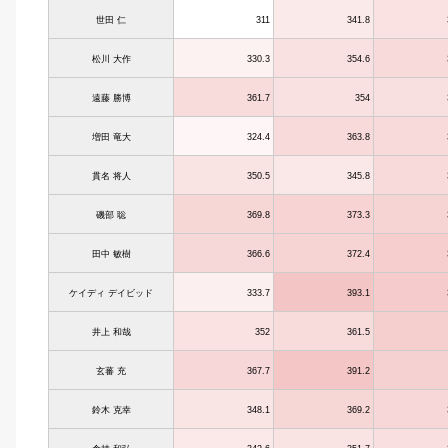
世田 仁
311
341.8
松川 大作
330.3
354.6
遠藤 勝博
361.7
354
増田 竜大
324.4
363.8
貫名 将人
350.5
345.8
磯部 聡
369.8
373.3
田中 敏樹
366.6
372.4
ケイディ デイビッド
333.7
393.1
井上 和哉
352
361.5
玄蕃 充
367.7
391.2
鈴木 克幸
348.1
369.2