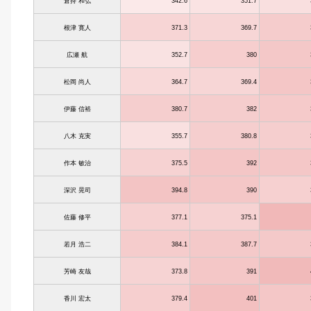
倉持 和弘
342.6
351.7
根津 寛人
371.3
369.7
広瀬 航
352.7
380
松岡 尚人
364.7
369.4
伊藤 信裕
380.7
382
八木 克実
355.7
380.8
作本 敏治
375.5
392
深沢 晃司
394.8
390
佐藤 修平
377.1
375.1
若月 浩二
384.1
387.7
芳崎 友哉
373.8
391
香川 宏太
379.4
401