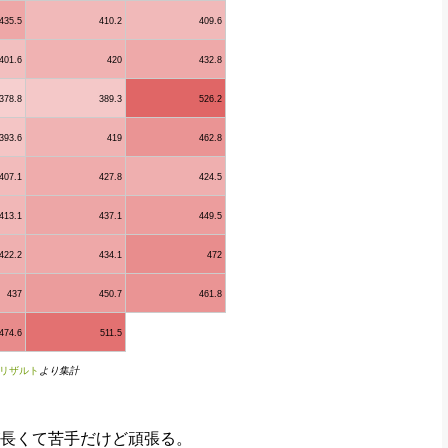
435.5
410.2
409.6
401.6
420
432.8
378.8
389.3
526.2
393.6
419
462.8
407.1
427.8
424.5
413.1
437.1
449.5
422.2
434.1
472
437
450.7
461.8
474.6
511.5
.jpリザルト
より集計
長くて苦手だけど頑張る。