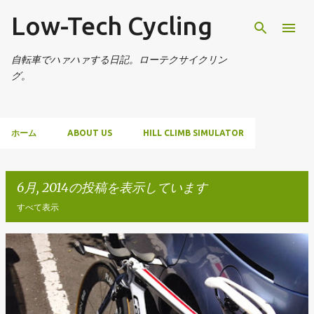
Low-Tech Cycling
スキップしてメイン コンテンツに移動
自転車でハァハァする日記。ローテクサイクリン
グ。
ホーム
ABOUT US
HILL CLIMB SIMULATOR
6月, 2014の投稿を表示しています
すべて表示
投
稿