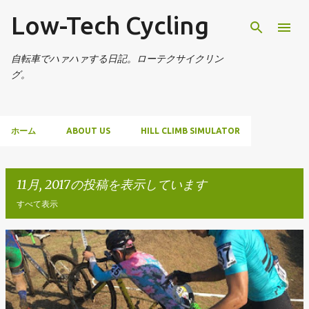
Low-Tech Cycling
スキップしてメイン コンテンツに移動
自転車でハァハァする日記。ローテクサイクリン
グ。
ホーム
ABOUT US
HILL CLIMB SIMULATOR
11月, 2017の投稿を表示しています
すべて表示
投
稿