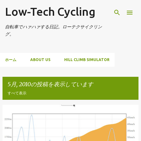
Low-Tech Cycling
スキップしてメイン コンテンツに移動
自転車でハァハァする日記。ローテクサイクリン
グ。
ホーム
ABOUT US
HILL CLIMB SIMULATOR
5月, 2010の投稿を表示しています
すべて表示
投
稿