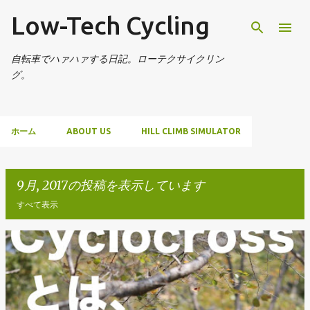
Low-Tech Cycling
スキップしてメイン コンテンツに移動
自転車でハァハァする日記。ローテクサイクリン
グ。
ホーム
ABOUT US
HILL CLIMB SIMULATOR
9月, 2017の投稿を表示しています
すべて表示
投
稿