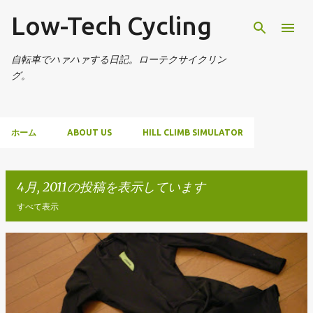
Low-Tech Cycling
スキップしてメイン コンテンツに移動
自転車でハァハァする日記。ローテクサイクリン
グ。
ホーム
ABOUT US
HILL CLIMB SIMULATOR
4月, 2011の投稿を表示しています
すべて表示
投
稿