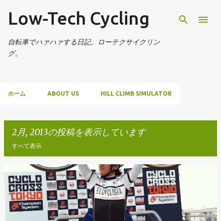
Low-Tech Cycling
スキップしてメイン コンテンツに移動
自転車でハァハァする日記。ローテクサイクリン
グ。
ホーム
ABOUT US
HILL CLIMB SIMULATOR
2月, 2013の投稿を表示しています
すべて表示
投
稿